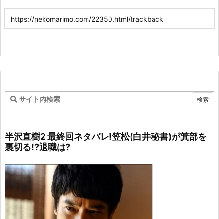
半沢直樹2 最終回ネタバレ!笠松(白井秘書)が箕部を
裏切る!?退職は?