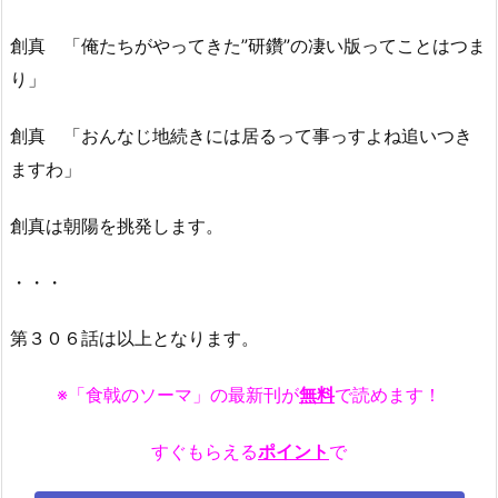
創真 「俺たちがやってきた”研鑽”の凄い版ってことはつま
り」
創真 「おんなじ地続きには居るって事っすよね追いつき
ますわ」
創真は朝陽を挑発します。
・・・
第３０６話は以上となります。
※「食戟のソーマ」の最新刊が
無料
で読めます！
すぐもらえる
ポイント
で