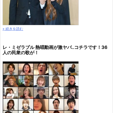
» 続きを読む
レ・ミゼラブル 熱唱動画が激ヤバ..コチラです！36
人の民衆の歌が！