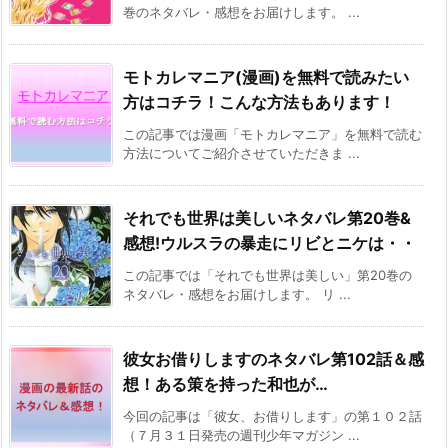
巻のネタバレ・感想をお届けします。 ...
モトカレマニア(漫画)を無料で読みたい
方はコチラ！こんな方法もあります！
この記事では漫画「モトカレマニア」を無料で読む
方法についてご紹介させていただきま ...
それでも世界は美しいネタバレ第20巻&
感想!ウルスラの暴走にリビとニケは・・
この記事では「それでも世界は美しい」第20巻の
ネタバレ・感想をお届けします。 リ ...
彼女お借りしますのネタバレ第102話＆感
想！ある策を持った和也が…
今回の記事は「彼女、お借りします」の第１０２話
（７月３１日発売の週刊少年マガジン ...