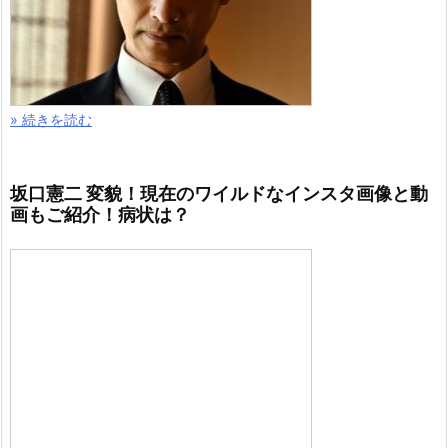
» 続きを読む
坂口憲二 変貌！現在のワイルドなインスタ画像と動
画もご紹介！病状は？