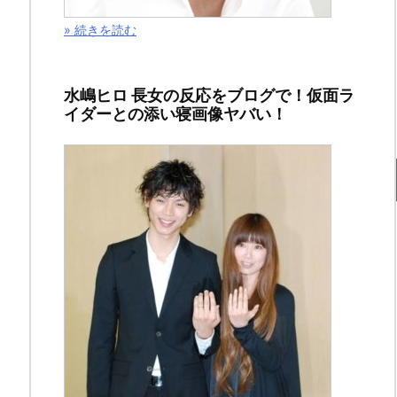
父
» 続きを読む
越
え」
水嶋ヒロ 長女の反応をブログで！仮面ラ
創
イダーとの添い寝画像ヤバい！
真
の
ナ
イ
フ
2019