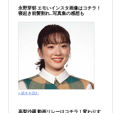
の
永野芽郁 エモいインスタ画像はコチラ！
ソ
寝起き前髪割れ..写真集の感想も
ー
マ」
３
０
５
話
（ジ
ャ
ン
プ
» 続きを読む
最
新
刊
高梨沙羅 動画リレーはコチラ！変わりす