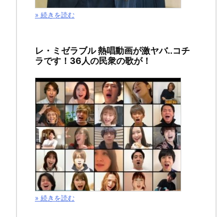
年
4
» 続きを読む
月
1
レ・ミゼラブル 熱唱動画が激ヤバ..コチ
日
ラです！36人の民衆の歌が！
2019
年
4
月
8
日
ス
» 続きを読む
ポ