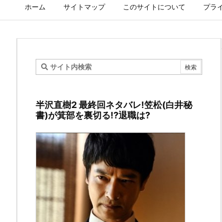
ホーム
サイトマップ
このサイトについて
プラ
食
戟
半沢直樹2 最終回ネタバレ!笠松(白井秘
の
書)が箕部を裏切る!?退職は?
ソ
ー
マ
第
305