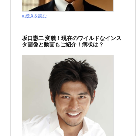
話
» 続きを読む
の
ネ
坂口憲二 変貌！現在のワイルドなインス
タ画像と動画もご紹介！病状は？
タ
バ
レ
&
感
想
「親