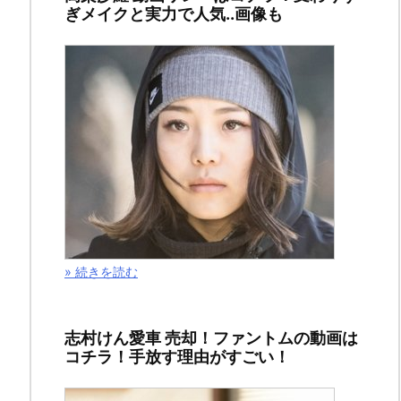
ぎメイクと実力で人気..画像も
１
８
号
４
月
１
日
発
売）
の
» 続きを読む
ネ
タ
バ
志村けん愛車 売却！ファントムの動画は
コチラ！手放す理由がすごい！
レ
と