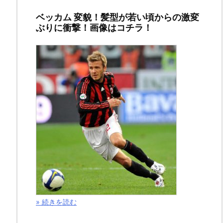
ン
ベッカム 変貌！髪型が若い頃からの激変
サ
ぶりに衝撃！画像はコチラ！
ー
リ
ン
ク
こ
の
記
事
で
は
「食
» 続きを読む
戟