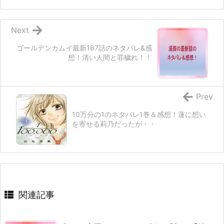
Next
ゴールデンカムイ最新187話のネタバレ&感
想！清い人間と罪穢れ！！
Prev
10万分の1のネタバレ1巻＆感想！蓮に想い
を寄せる莉乃だったが・・
関連記事