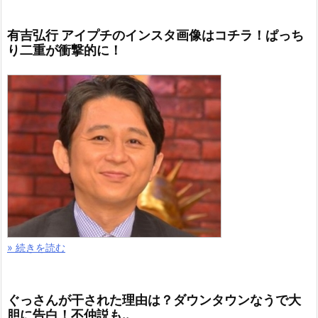
有吉弘行 アイプチのインスタ画像はコチラ！ぱっち
り二重が衝撃的に！
» 続きを読む
ぐっさんが干された理由は？ダウンタウンなうで大
胆に告白！不仲説も..