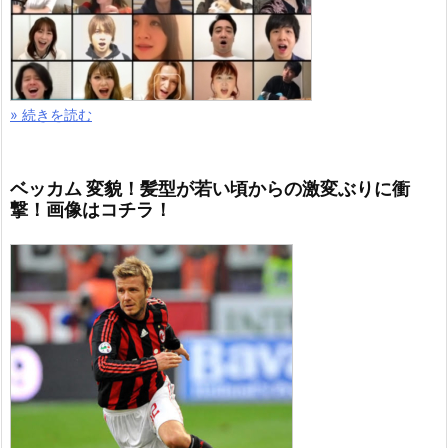
» 続きを読む
ベッカム 変貌！髪型が若い頃からの激変ぶりに衝
撃！画像はコチラ！