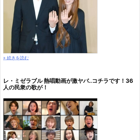
» 続きを読む
レ・ミゼラブル 熱唱動画が激ヤバ..コチラです！36
人の民衆の歌が！