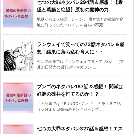
七つの大罪ネタバレ294話＆感想！【希
望と葛藤と絶望】原初の魔神の力
地獄から１人帰還したバン。 魔神族との戦闘で窮
地に陥っていたエレインを自らの不死 ...
ランウェイで笑っての73話ネタバレ＆感
想！結果に落ち込む育人に・・
今回の記事では「ランウェイで笑って 73話」（11
月21日発売の週刊少年マガジン ...
ブンゴのネタバレ187話＆感想！ 間瀬は
好調の碓井を打てるのか！？
この記事では「BUNGO-ブンゴ-」の第１８７話
（５月１６日発売のヤングジャンプ ...
七つの大罪ネタバレ327話＆感想！エス