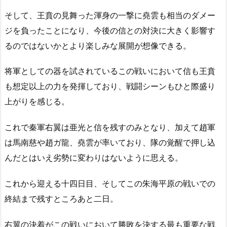
そして、王賁の見舞った渾身の一撃に堯雲も相当のダメー
ジを負ったことになり、今後の信との対決に大きく影響す
るのではないかとより楽しみな展開が想像できる。
将軍としての器を試されているこの戦いにおいて信も王賁
も想定以上の力を発揮しており、戦闘シーンもひと際盛り
上がりを感じる。
これで秦軍右翼は亜光と信を残すのみとなり、加えて趙軍
は馬南慈や趙ガ龍、堯雲が率いており、隊の覚醒で押し込
んだとはいえ劣勢に変わりはないように思える。
これから迎える十四日目、そしてこの朱海平原の戦いでの
終結まで残すところあと二日。
右翼の決着がこの戦いにおいて勝敗を決する最も重要な戦