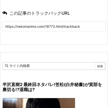
この記事のトラックバックURL
半沢直樹2 最終回ネタバレ!笠松(白井秘書)が箕部を
裏切る!?退職は?