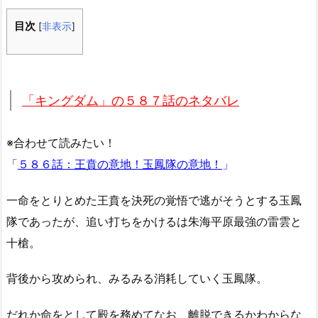
目次
[
非表示
]
「キングダム」の５８７話のネタバレ
※合わせて読みたい！
「
５８６話：王賁の意地！玉鳳隊の意地！
」
一命をとりとめた王賁を決死の覚悟で逃がそうとする玉鳳
隊であったが、追い打ちをかけるは朱海平原最強の雷雲と
十槍。
背後から攻められ、みるみる消耗していく玉鳳隊。
だれか命をとして殿を務めてなお、離脱できるかわからな