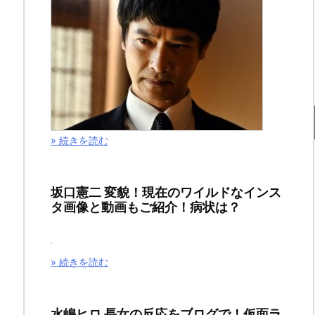
ロ
ー
ア
カ
デ
» 続きを読む
ミ
ア
坂口憲二 変貌！現在のワイルドなインス
タ画像と動画もご紹介！病状は？
211
話
» 続きを読む
ネ
タ
水嶋ヒロ 長女の反応をブログで！仮面ラ