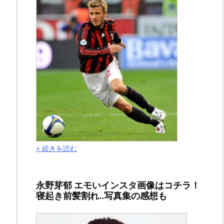
年
3
月
8
日
ス
ポ
ン
» 続きを読む
サ
ー
永野芽郁 エモいインスタ画像はコチラ！
リ
寝起き前髪割れ..写真集の感想も
ン
ク