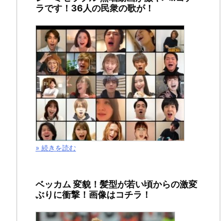
ラです！36人の民衆の歌が！
ク
の
悲
鳴！
2018
年
» 続きを読む
12
月
23
ベッカム 変貌！髪型が若い頃からの激変
日
ぶりに衝撃！画像はコチラ！
2019