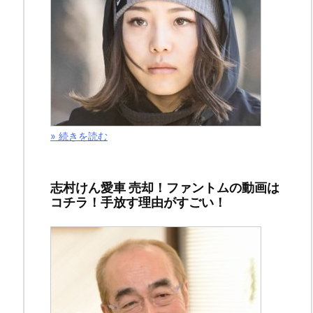
は
『僕
の
ヒ
ー
ロ
» 続きを読む
ー
ア
志村けん愛車 売却！ファントムの動画は
カ
コチラ！手放す理由がすごい！
デ
ミ
ア』
２
１