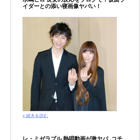
イダーとの添い寝画像ヤバい！
バ
レ
&
感
想！
暴
走
に
よ
» 続きを読む
る
デ
レ・ミゼラブル 熱唱動画が激ヤバ..コチ