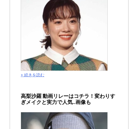
» 続きを読む
こ
高梨沙羅 動画リレーはコチラ！変わりす
ぎメイクと実力で人気..画像も
の
記
事
で