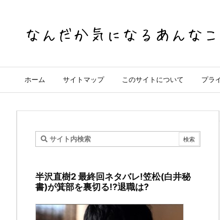
ホーム
サイトマップ
このサイトについて
プラ
僕
の
半沢直樹2 最終回ネタバレ!笠松(白井秘
ヒ
書)が箕部を裏切る!?退職は?
ー