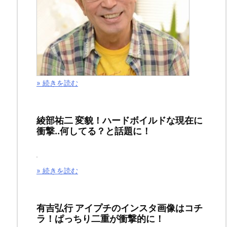
１
話
（ジ
ャ
ン
プ
» 続きを読む
最
新
綾部祐二 変貌！ハードボイルドな現在に
刊
衝撃..何してる？と話題に！
２
０
１
» 続きを読む
９
年
有吉弘行 アイプチのインスタ画像はコチ
４・
ラ！ぱっちり二重が衝撃的に！