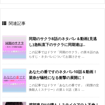
関連記事
同期のサクラ8話のネタバレ＆動画(見逃
し)急転直下のサクラに同期達は..
この記事ではドラマ「同期のサクラ」の第８話のあ
らすじ・ネタバレについてお届けさせ ...
あなたの番ですのネタバレ10話＆動画！
菜奈が犠牲になる衝撃の展開に！
この記事ではドラマ「あなたの番です」（戦慄の交
換殺人ミステリー）の第１０話（第１ ...
渡部建 DVの噂も！？テイクアウト不倫！