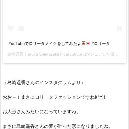
YouTubeでロリータメイクをしてみたよ
#ロリータ
島崎遥香 Haruka Shimazaki
(@paruuuuuru)がシェアした投稿 –
20
（島崎遥香さんのインスタグラムより）
おお～！まさにロリータファッションですね!(^^)!
お人形さんみたいになっていますね。
まさに島崎遥香さんの夢が叶った形になりましたね。