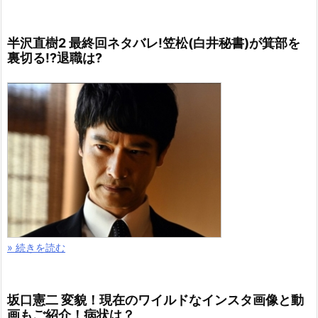
半沢直樹2 最終回ネタバレ!笠松(白井秘書)が箕部を
裏切る!?退職は?
» 続きを読む
坂口憲二 変貌！現在のワイルドなインスタ画像と動
画もご紹介！病状は？