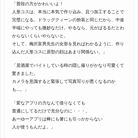
「普段の方がかわいいよ！
人形コスは、本当に本気で作り込み、且つ加工することで
完璧になる。ドラッグクィーンの扮装と同じだから、中途
半端にやっても微妙なだけ。やるなら、元がぱるるだとわ
からないくらいやらないと。
そして、梅沢富男先生の女形を見ればわかるように、作り
込んだ人形コスに原型の顔はあまり関係ない。」
「居酒屋でバイトしている時の隠し撮りがかなり可愛くて
驚きました。
カメラを意識すると緊張して写真写りが悪くなるのか
も…。」
「変なアプリの力なんて借りなくても
普通にしてるだけで充分なのに・・・。
あーゆーアプリは棒にも箸にも引っかからない
人が使うもんだよ。」