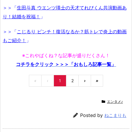
＞＞「
生田斗真 ウエンツ瑛士の天才てれびくん共演動画あ
り！結婚を祝福！
」
＞＞「
こじるり ピンチ！復活なるか？筋トレで炎上の動画
もご紹介！
」
※これやばくね？な記事が盛りだくさん！
コチラをクリック ＞＞＞「おもしろ記事一覧」
«
‹
1
2
›
»
エンタメ♪
Posted by
ねこまりも