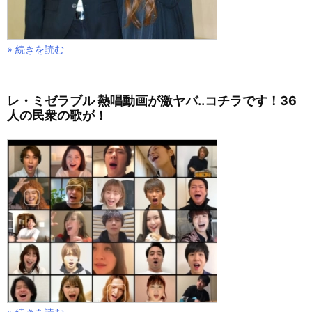
» 続きを読む
レ・ミゼラブル 熱唱動画が激ヤバ..コチラです！36
人の民衆の歌が！