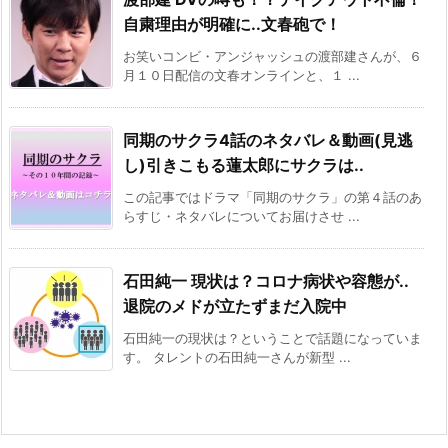
自粛理由が明確に..文春砲で！
お笑いコンビ・アンジャッシュの渡部建さんが、６
月１０日配信の文春オンラインと、１ ...
同期のサクラ4話のネタバレ＆動画(見逃
し)引きこもる蓮太郎にサクラは..
この記事ではドラマ「同期のサクラ」の第４話のあ
らすじ・ネタバレについてお届けさせ ...
石田純一 現状は？コロナ病状や容態が..
退院のメドが立たずまだ入院中
石田純一の現状は？ということで話題になっていま
す。 タレントの石田純一さんが新型 ...