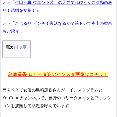
＞＞「
生田斗真 ウエンツ瑛士の天才てれびくん共演動画あ
り！結婚を祝福！
」
＞＞「
こじるり ピンチ！復活なるか？筋トレで炎上の動画
もご紹介！
」
目次
[
非表示
]
島崎遥香 ロリータ姿のインスタ画像はコチラ！
元ＡＫＢで女優の島崎遥香さんが、インスタグラムと
YouTubeチャンネルで、自身のロリータメイクとファッシ
ョンを披露して話題を呼んでいます。