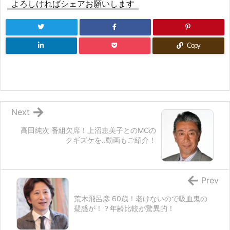
よろしければシェアお願いします
Copy
Next
高田純次 番組欠席！上沼恵美子とのMCの
クギズケを..動画もご紹介！
Prev
荒木飛呂彦 60歳！老けないので吸血鬼の
疑惑が！？年齢比較が驚異的！