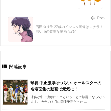
Prev
石田ゆり子 27歳のインスタ画像はコチラ！
若い頃の貴重な動画も紹介！
関連記事
球宴 中止濃厚はつらい..オールスターの
名場面集の動画で元気に！
球宴が中止濃厚に！？ということで話題になってい
ます。 今年の７月に開催予定だった ...