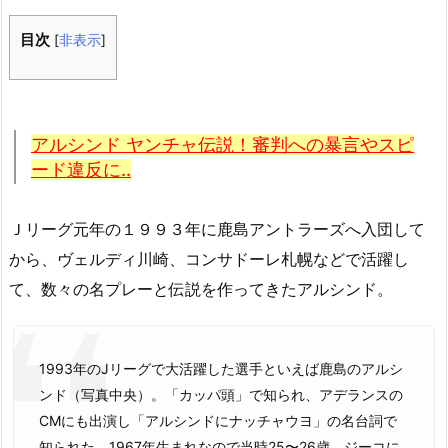
目次
[
非表示
]
アルシンド ヤンチャ伝説！審判への暴言やスピ
ード違反に..
Ｊリーグ元年の１９９３年に鹿島アントラーズへ入団して
から、ヴェルディ川崎、コンサドーレ札幌などで活躍し
て、数々の名プレーと伝説を作ってきたアルシンド。
1993年のJリーグで大活躍した選手といえば鹿島のアルシ
ンド（写真中央）。「カッパ頭」で知られ、アデランスの
CMにも出演し「アルシンドにナッチャウヨ」の名台詞で
知られた。1967年生まれなので当時25〜26歳。ジーコに