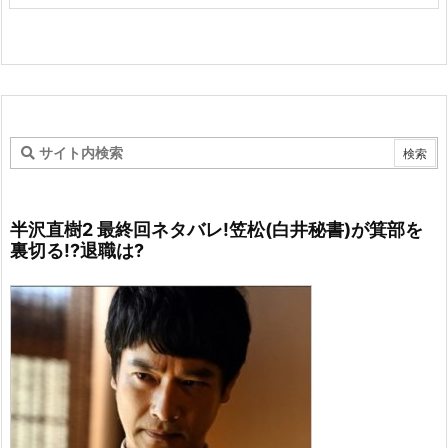
半沢直樹2 最終回ネタバレ!笠松(白井秘書)が箕部を
裏切る!?退職は?