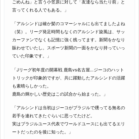
ごめんね」と言う小笠原に対して「友達なら当たり前」と
言ってくれる人でもある。」
「アルシンドは確か髪のコマーシャルにも出てましたよね
（笑）。リーグ発足時間もなくのアルシンド旋風は、サッ
カーファンでなくも記憶に強く残ってます。新聞をかなり
賑わせていたし。スポーツ新聞の一面をかなり持っていっ
ていた印象です。」
「Jリーグ初年度の開幕戦 鹿島vs名古屋…ジーコのハット
トリックが印象的ですが、共に躍動したアルシンドの活躍
も素晴らしかった。
鹿島の輝かしい歴史はこの試合から始まった。」
「アルシンドは当初はジーコがブラジルで燻ってる無名の
若手を連れてきたぐらいに思ってたけど。
実はブラジルユース代表でワールドユースにも出てるエリ
ートだったのを後に知った。」