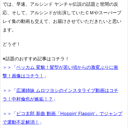
では、早速、アルシンド ヤンチャ伝説の話題と世間の反
応、そして、アルシンドが出演していたＣＭやスーパープ
レイ集の動画も交えて、お届けさせていただきたいと思い
ます。
どうぞ！
※話題のおすすめ記事はコチラ！
＞＞「
ベッカム 変貌！髪型が若い頃からの激変ぶりに衝
撃！画像はコチラ！
」
＞＞「
広瀬姉妹 ムロツヨシのインスタライブ動画はコチ
ラ！中村倫也が嫉妬！？
」
＞＞「
ピコ太郎 新曲 動画「Hoppin’ Flappin’」でジャンプ
で運動不足解消！
」