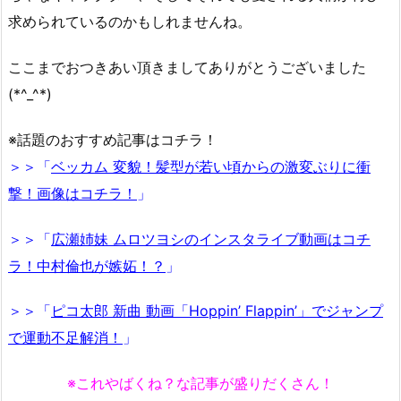
求められているのかもしれませんね。
ここまでおつきあい頂きましてありがとうございました
(*^_^*)
※話題のおすすめ記事はコチラ！
＞＞「
ベッカム 変貌！髪型が若い頃からの激変ぶりに衝
撃！画像はコチラ！
」
＞＞「
広瀬姉妹 ムロツヨシのインスタライブ動画はコチ
ラ！中村倫也が嫉妬！？
」
＞＞「
ピコ太郎 新曲 動画「Hoppin’ Flappin’」でジャンプ
で運動不足解消！
」
※これやばくね？な記事が盛りだくさん！