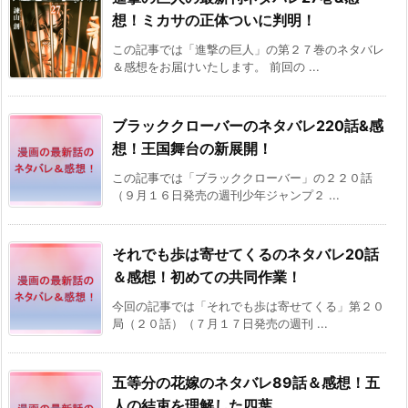
想！ミカサの正体ついに判明！
この記事では「進撃の巨人」の第２７巻のネタバレ
＆感想をお届けいたします。 前回の ...
ブラッククローバーのネタバレ220話&感
想！王国舞台の新展開！
この記事では「ブラッククローバー」の２２０話
（９月１６日発売の週刊少年ジャンプ２ ...
それでも歩は寄せてくるのネタバレ20話
＆感想！初めての共同作業！
今回の記事では「それでも歩は寄せてくる」第２０
局（２０話）（７月１７日発売の週刊 ...
五等分の花嫁のネタバレ89話＆感想！五
人の結束を理解した四葉..