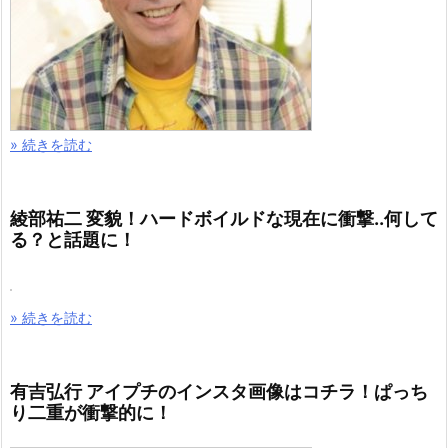
» 続きを読む
綾部祐二 変貌！ハードボイルドな現在に衝撃..何して
る？と話題に！
» 続きを読む
有吉弘行 アイプチのインスタ画像はコチラ！ぱっち
り二重が衝撃的に！