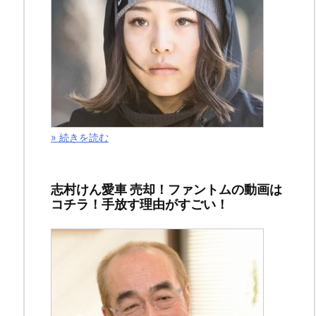
» 続きを読む
志村けん愛車 売却！ファントムの動画は
コチラ！手放す理由がすごい！
こ
の
記
事
で