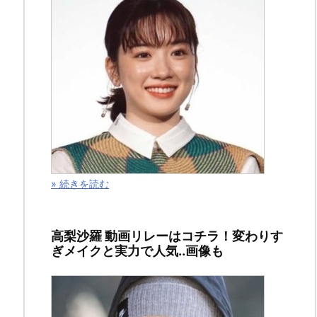
サ
ー
リ
ン
ク
» 続きを読む
高梨沙羅 動画リレーはコチラ！変わりす
ぎメイクと実力で人気..画像も