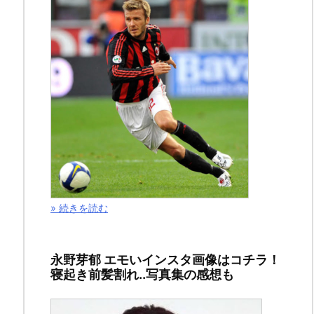
月
19
日
2019
年
11
月
10
日
» 続きを読む
ス
永野芽郁 エモいインスタ画像はコチラ！
寝起き前髪割れ..写真集の感想も
ポ
ン