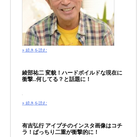
は
Dr.STONE（ド
ク
タ
ー
» 続きを読む
ス
ト
綾部祐二 変貌！ハードボイルドな現在に
ー
衝撃..何してる？と話題に！
ン）
の
第
» 続きを読む
１
２
有吉弘行 アイプチのインスタ画像はコチ
１
ラ！ぱっちり二重が衝撃的に！
話