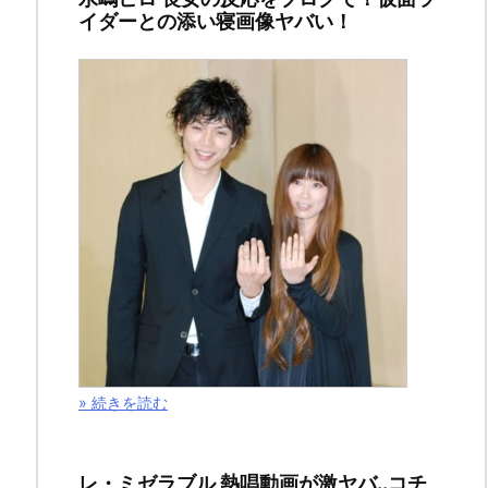
イダーとの添い寝画像ヤバい！
&
感
想！
銀
狼
と
コ
ハ
ク
» 続きを読む
が!?
石
レ・ミゼラブル 熱唱動画が激ヤバ..コチ