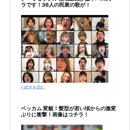
ラです！36人の民衆の歌が！
化
武
器
の
正
体
は!?
» 続きを読む
ベッカム 変貌！髪型が若い頃からの激変
2019
ぶりに衝撃！画像はコチラ！
年
10