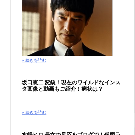
ス
ト
ー
ン
の
» 続きを読む
ネ
タ
坂口憲二 変貌！現在のワイルドなインス
タ画像と動画もご紹介！病状は？
バ
レ
» 続きを読む
121
話
水嶋ヒロ 長女の反応をブログで！仮面ラ