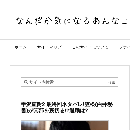
ホーム
サイトマップ
このサイトについて
プラ
ド
ク
半沢直樹2 最終回ネタバレ!笠松(白井秘
タ
書)が箕部を裏切る!?退職は?
ー