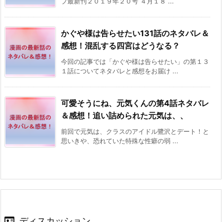
プ最新刊２０１９年２０号 ４月１８ ...
かぐや様は告らせたい131話のネタバレ＆
感想！混乱する四宮はどうなる？
今回の記事では「かぐや様は告らせたい」の第１３
１話についてネタバレと感想をお届け ...
可愛そうにね、元気くんの第4話ネタバレ
＆感想！追い詰められた元気は、、
前回で元気は、クラスのアイドル鷺沢とデート！と
思いきや、恐れていた特殊な性癖の弱 ...
ディスカッション