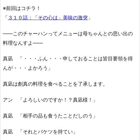
※前回はコチラ！
「
３１０話：「その心は」美味の激突
」
――このチャーハンってメニューは母ちゃんとの思い出の
料理なんすよ――
真凪 「・・・ふん・・・申しておることは皆目要領を得
んが・・・よかろう」
真凪は創真の料理を食べることを了承します。
アン 「よろしいのですか！？真凪様！」
真凪 「相手の品も食うたことだしのう」
真凪 「それとバケツを持てい」