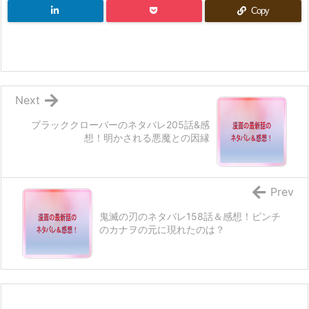
Copy
Next
ブラッククローバーのネタバレ205話&感
想！明かされる悪魔との因縁
Prev
鬼滅の刃のネタバレ158話＆感想！ピンチ
のカナヲの元に現れたのは？