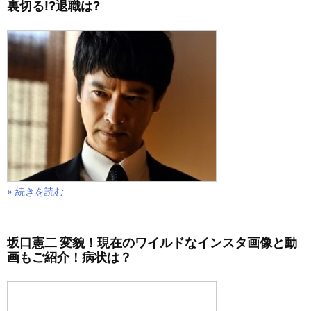
裏切る!?退職は?
» 続きを読む
坂口憲二 変貌！現在のワイルドなインスタ画像と動
画もご紹介！病状は？