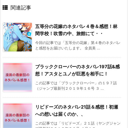
関連記事
五等分の花嫁のネタバレ４巻＆感想！林
間学校！吹雪の中、旅館にて・・
今回の記事では「五等分の花嫁」第４巻のネタバレ
と感想をお届けいたします。 全員美 ...
ブラッククローバーのネタバレ197話&感
想！アスタとユノが巨悪を相手に！
この記事では「ブラッククローバー」の１９７話
（ジャンプ最新刊２０１９年１６号 ３ ...
リビドーズのネタバレ21話＆感想！初瀬
への想いは届くのか、、
この記事では「リビドーズ」２１話（ヤングジャン