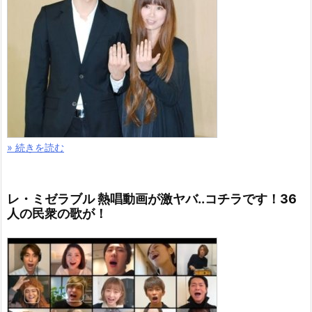
» 続きを読む
レ・ミゼラブル 熱唱動画が激ヤバ..コチラです！36
人の民衆の歌が！