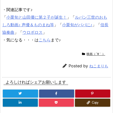
・関連記事です♪
「
小栗旬と山田優に第２子が誕生！
」「
ルパン三世のおも
しろ動画♪ 声優＆ものまね等
」「
小栗旬がパパに♪
」「
信長
協奏曲
」「
ウロボロス
」
・気になる・・・は
こちら
まで♪
映画（´∀｀）
Posted by
ねこまりも
よろしければシェアお願いします
Copy