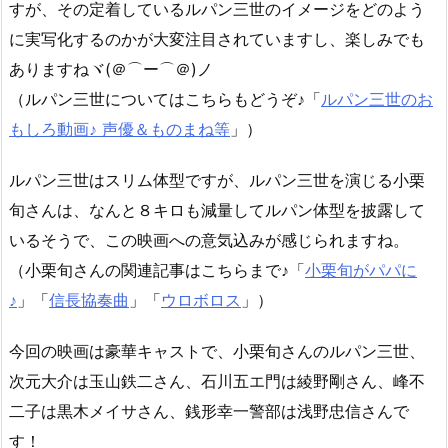
すが、その定着しているルパン三世のイメージをどのよう
に実写化するのかが大変注目されていますし、楽しみでも
ありますねヾ(＠⌒ー⌒＠)ノ
（ルパン三世についてはこちらもどうぞ♪「
ルパン三世のお
もしろ動画♪ 声優＆ものまね等
」）
ルパン三世はスリム体型ですが、ルパン三世を演じる小栗
旬さんは、なんと８キロも減量してルパン体型を披露して
いるそうで、この映画への意気込みが感じられますね。
（小栗旬さんの関連記事はこちらまで♪「
小栗旬がパパに
♪
」「
信長協奏曲
」「
ウロボロス
」）
今回の映画は豪華キャストで、小栗旬さんのルパン三世、
次元大介は玉山鉄二さん、石川五エ門は綾野剛さん、峰不
二子は黒木メイサさん、銭形幸一警部は浅野忠信さんで
す！