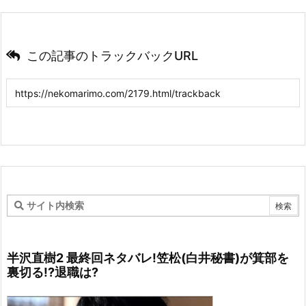
この記事のトラックバックURL
半沢直樹2 最終回ネタバレ!笠松(白井秘書)が箕部を
裏切る!?退職は?