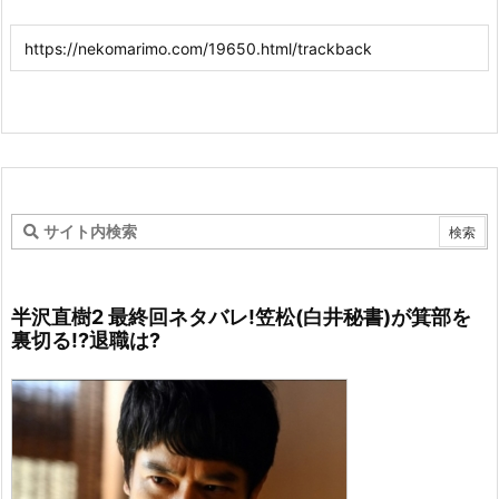
半沢直樹2 最終回ネタバレ!笠松(白井秘書)が箕部を
裏切る!?退職は?