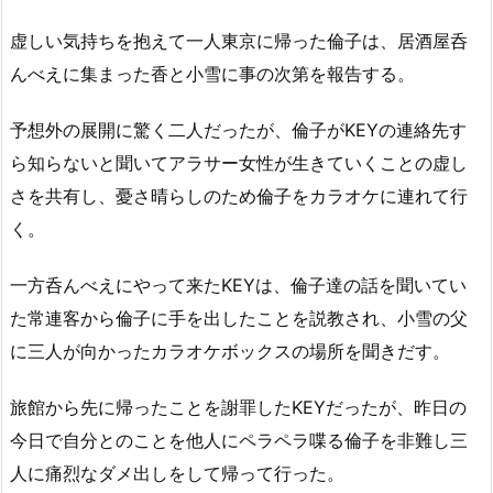
虚しい気持ちを抱えて一人東京に帰った倫子は、居酒屋呑
んべえに集まった香と小雪に事の次第を報告する。
予想外の展開に驚く二人だったが、倫子がKEYの連絡先す
ら知らないと聞いてアラサー女性が生きていくことの虚し
さを共有し、憂さ晴らしのため倫子をカラオケに連れて行
く。
一方呑んべえにやって来たKEYは、倫子達の話を聞いてい
た常連客から倫子に手を出したことを説教され、小雪の父
に三人が向かったカラオケボックスの場所を聞きだす。
旅館から先に帰ったことを謝罪したKEYだったが、昨日の
今日で自分とのことを他人にペラペラ喋る倫子を非難し三
人に痛烈なダメ出しをして帰って行った。