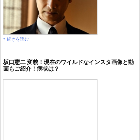
» 続きを読む
坂口憲二 変貌！現在のワイルドなインスタ画像と動
画もご紹介！病状は？