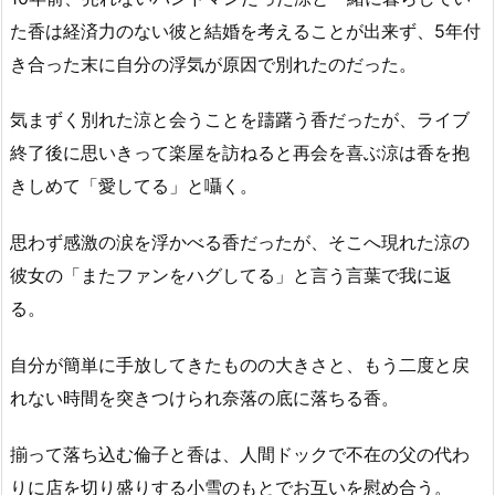
た香は経済力のない彼と結婚を考えることが出来ず、5年付
き合った末に自分の浮気が原因で別れたのだった。
気まずく別れた涼と会うことを躊躇う香だったが、ライブ
終了後に思いきって楽屋を訪ねると再会を喜ぶ涼は香を抱
きしめて「愛してる」と囁く。
思わず感激の涙を浮かべる香だったが、そこへ現れた涼の
彼女の「またファンをハグしてる」と言う言葉で我に返
る。
自分が簡単に手放してきたものの大きさと、もう二度と戻
れない時間を突きつけられ奈落の底に落ちる香。
揃って落ち込む倫子と香は、人間ドックで不在の父の代わ
りに店を切り盛りする小雪のもとでお互いを慰め合う。