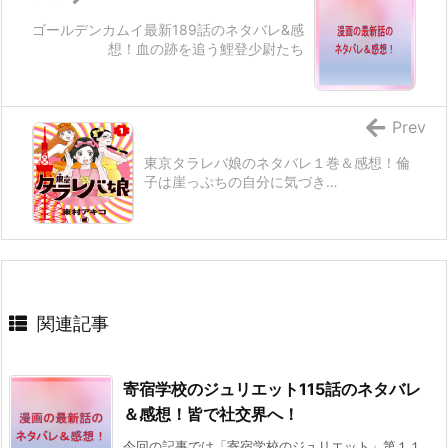
ゴールデンカムイ最新189話のネタバレ&感
想！血の跡を追う鯉登少尉たち
Prev
東京タラレバ娘のネタバレ１巻＆感想！倫
子は崖っぷちの自分に気づき…
関連記事
寄宿学校のジュリエット115話のネタバレ
＆感想！皆で社交界へ！
今回の記事では「寄宿学校のジュリエット」第１１