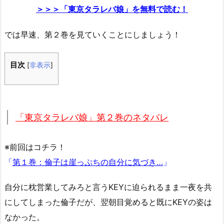
＞＞＞「東京タラレバ娘」を無料で読む！
では早速、第２巻を見ていくことにしましょう！
目次
[
非表示
]
「東京タラレバ娘」第２巻のネタバレ
※前回はコチラ！
「
第１巻：倫子は崖っぷちの自分に気づき…
」
自分に枕営業してみろと言うKEYに迫られるまま一夜を共
にしてしまった倫子だが、翌朝目覚めると既にKEYの姿は
なかった。