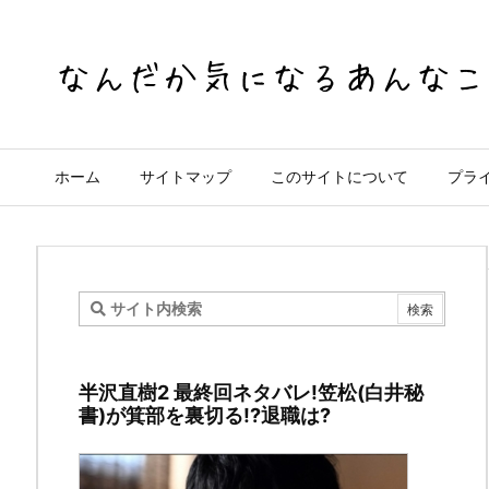
ホーム
サイトマップ
このサイトについて
プラ
入
山
半沢直樹2 最終回ネタバレ!笠松(白井秘
法
書)が箕部を裏切る!?退職は?
子