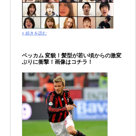
ー
リ
ン
ク
» 続きを読む
ベッカム 変貌！髪型が若い頃からの激変
ぶりに衝撃！画像はコチラ！