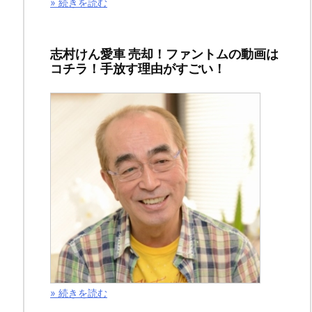
» 続きを読む
い
た
だ
志村けん愛車 売却！ファントムの動画は
コチラ！手放す理由がすごい！
き
ま
し
て、
あ
り
が
と
う
ご
ざ
» 続きを読む
い