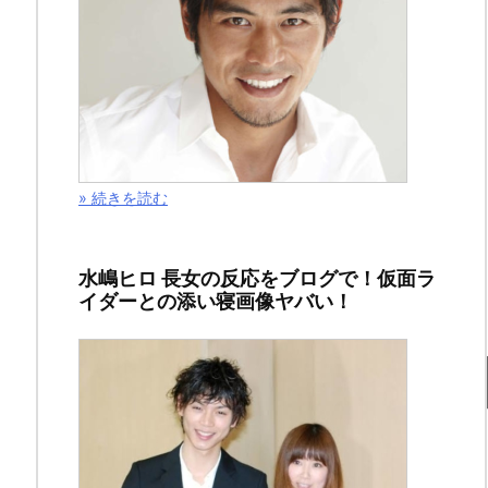
と
♪
海
の
» 続きを読む
日
婚
水嶋ヒロ 長女の反応をブログで！仮面ラ
♪
イダーとの添い寝画像ヤバい！
2014
年
7
月