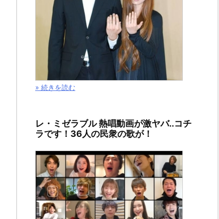
24
日
2017
年
7
月
» 続きを読む
8
日
レ・ミゼラブル 熱唱動画が激ヤバ..コチ
ラです！36人の民衆の歌が！
ス
ポ
ン
サ