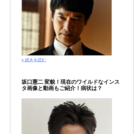
が
結
婚！
バ
ク
» 続きを読む
ホ
ン
坂口憲二 変貌！現在のワイルドなインス
タ画像と動画もご紹介！病状は？
岡
峰
光
舟