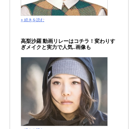
に
ち
» 続きを読む
はヽ
(^0^)
ノ、
高梨沙羅 動画リレーはコチラ！変わりす
ぎメイクと実力で人気..画像も
ね
こ
ま
り
も
で
す。
ご
訪
問