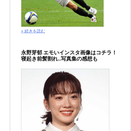
» 続きを読む
永野芽郁 エモいインスタ画像はコチラ！
寝起き前髪割れ..写真集の感想も
ど
う
も、
こ
ん