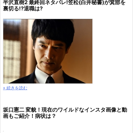
半沢直樹2 最終回ネタバレ!笠松(白井秘書)が箕部を
裏切る!?退職は?
» 続きを読む
坂口憲二 変貌！現在のワイルドなインスタ画像と動
画もご紹介！病状は？