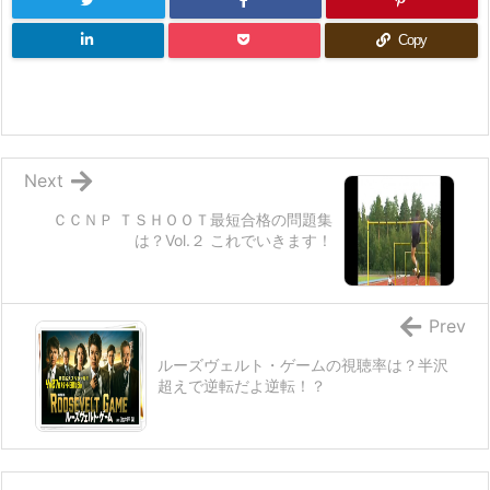
Copy
Next
ＣＣＮＰ ＴＳＨＯＯＴ最短合格の問題集
は？Vol.２ これでいきます！
Prev
ルーズヴェルト・ゲームの視聴率は？半沢
超えで逆転だよ逆転！？