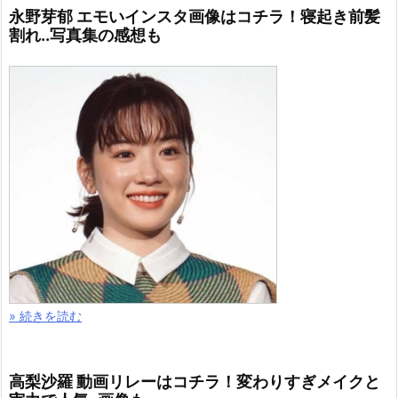
永野芽郁 エモいインスタ画像はコチラ！寝起き前髪
割れ..写真集の感想も
» 続きを読む
高梨沙羅 動画リレーはコチラ！変わりすぎメイクと