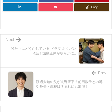
Copy
Next
私たちはどうかしている ドラマ ネタバレ
4話！城島正体が明らかに..
Prev
渡辺大知の父が火野正平？前田敦子との噂
や身長・高校は？まれにも出演！