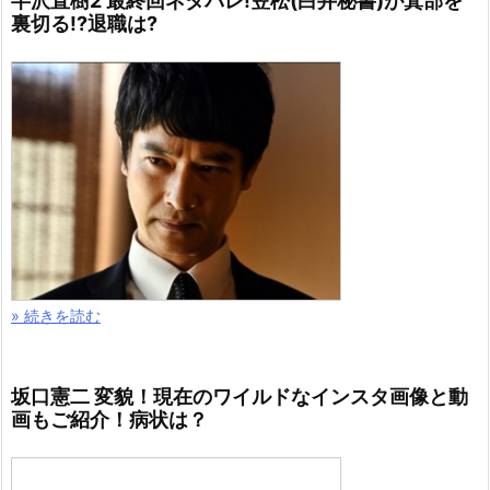
半沢直樹2 最終回ネタバレ!笠松(白井秘書)が箕部を
裏切る!?退職は?
» 続きを読む
坂口憲二 変貌！現在のワイルドなインスタ画像と動
画もご紹介！病状は？