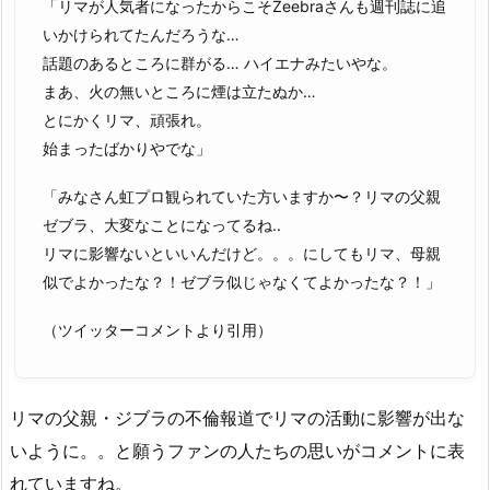
「リマが人気者になったからこそZeebraさんも週刊誌に追
いかけられてたんだろうな…
話題のあるところに群がる… ハイエナみたいやな。
まあ、火の無いところに煙は立たぬか…
とにかくリマ、頑張れ。
始まったばかりやでな」
「みなさん虹プロ観られていた方いますか〜？リマの父親
ゼブラ、大変なことになってるね..
リマに影響ないといいんだけど。。。にしてもリマ、母親
似でよかったな？！ゼブラ似じゃなくてよかったな？！」
（ツイッターコメントより引用）
リマの父親・ジブラの不倫報道でリマの活動に影響が出な
いように。。と願うファンの人たちの思いがコメントに表
れていますね。