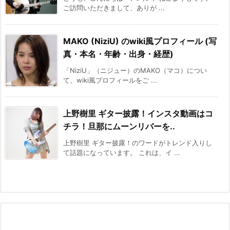
ご訪問いただきまして、ありが ...
MAKO (NiziU) のwiki風プロフィール (写
真・本名・年齢・出身・経歴)
「NiziU」（ニジュー）のMAKO（マコ）につい
て、wiki風プロフィールをご ...
上野樹里 ギター披露！インスタ動画はコ
チラ！旦那にムーンリバーを..
上野樹里 ギター披露！のワードがトレンド入りし
て話題になっています。 これは、イ ...