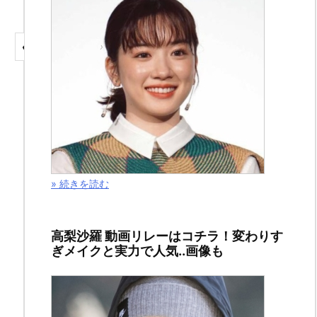
«
‹
1
2
›
»
ドラマ(#^.^#)
,
B
G
～
身
» 続きを読む
辺
警
護
高梨沙羅 動画リレーはコチラ！変わりす
人
ぎメイクと実力で人気..画像も
～