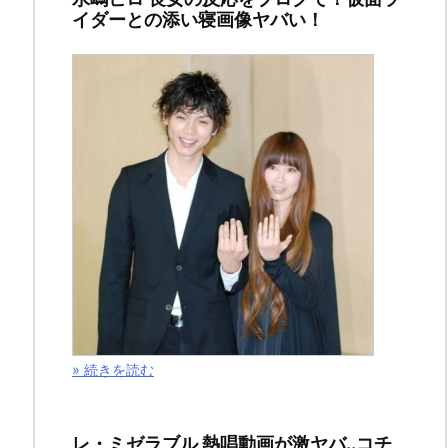
イダーとの添い寝画像ヤバい！
マ
「BG」
撮
影
再
開！
イ
ン
ス
» 続きを読む
タ
も
レ・ミゼラブル 熱唱動画が激ヤバ..コチ