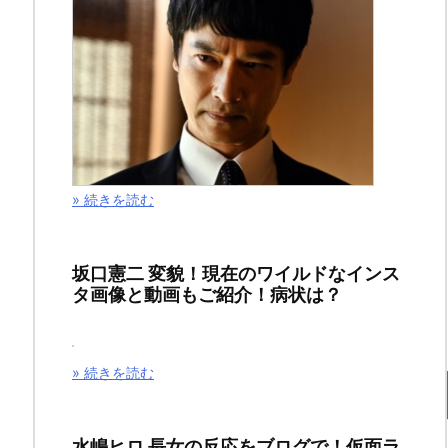
フ
ェ
イ
ス
ガ
» 続きを読む
ー
ド
坂口憲二 変貌！現在のワイルドなインス
タ画像と動画もご紹介！病状は？
姿！
で
» 続きを読む
ド
ラ
水嶋ヒロ 長女の反応をブログで！仮面ラ