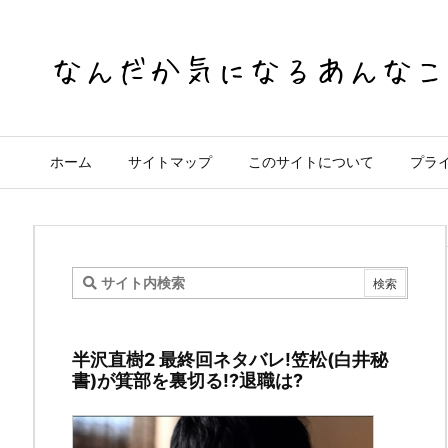
ホーム
サイトマップ
このサイトについて
プラ
木
村
半沢直樹2 最終回ネタバレ!笠松(白井秘
拓
書)が箕部を裏切る!?退職は?
哉