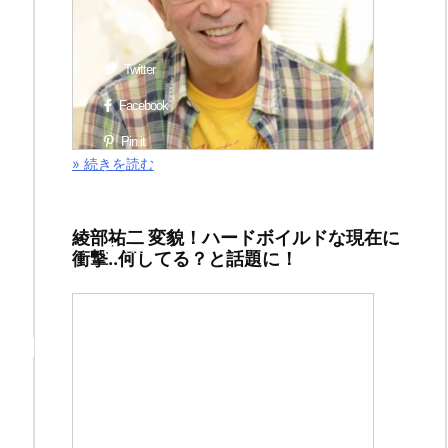
ま
す
Twitter
Facebook
Pin it
» 続きを読む
LinkedIn
Pocket
綾部祐二 変貌！ハードボイルドな現在に
Copy
衝撃..何してる？と話題に！
re
Ne
坂
ク
xt
本
ロ