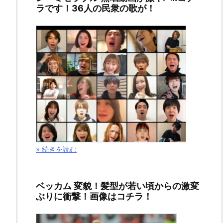
ラです！36人の民衆の歌が！
紹
介
2020
年
6
月
4
日
» 続きを読む
ベッカム 変貌！髪型が若い頃からの激変
ぶりに衝撃！画像はコチラ！
ス
ポ