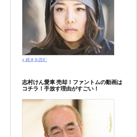
Posted
by
ね
こ
ま
り
も
» 続きを読む
よ
ろ
志村けん愛車 売却！ファントムの動画は
し
コチラ！手放す理由がすごい！
け
れ
ば
シ
ェ
ア
お
願
い
し