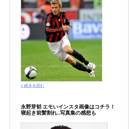
ン
サ
ー
リ
ン
ク
» 続きを読む
永野芽郁 エモいインスタ画像はコチラ！
寝起き前髪割れ..写真集の感想も