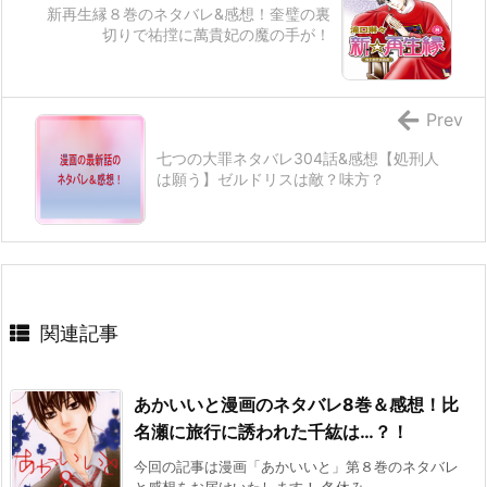
新再生縁８巻のネタバレ&感想！奎璧の裏
切りで祐摚に萬貴妃の魔の手が！
Prev
七つの大罪ネタバレ304話&感想【処刑人
は願う】ゼルドリスは敵？味方？
関連記事
あかいいと漫画のネタバレ8巻＆感想！比
名瀬に旅行に誘われた千紘は…？！
今回の記事は漫画「あかいいと」第８巻のネタバレ