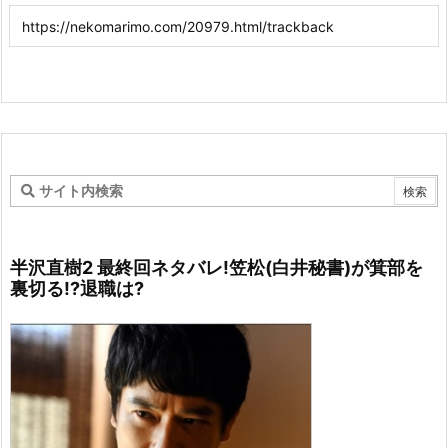
半沢直樹2 最終回ネタバレ!笠松(白井秘書)が箕部を
裏切る!?退職は?