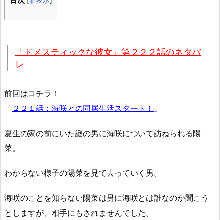
目次
[
非表示
]
「ドメスティックな彼女」第２２２話のネタバ
レ
前回はコチラ！
「
２２１話：海咲との同居生活スタート！
」
夏生の家の前にいた謎の男に海咲について訪ねられる陽
菜。
わからない様子の陽菜を見て去っていく男。
海咲のことを知らない陽菜は男に海咲とは誰なのか聞こう
としますが、相手にもされませんでした。