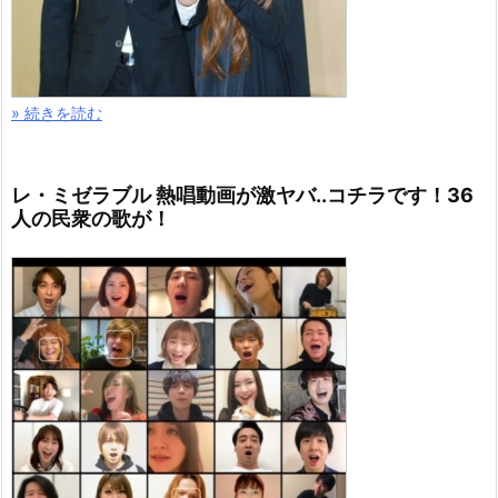
» 続きを読む
レ・ミゼラブル 熱唱動画が激ヤバ..コチラです！36
人の民衆の歌が！