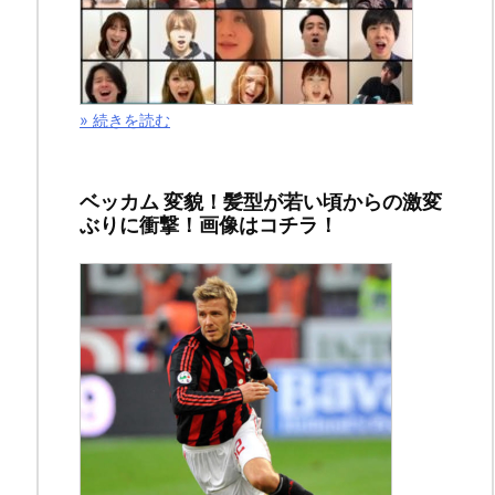
2019
年
2
月
» 続きを読む
17
日
ベッカム 変貌！髪型が若い頃からの激変
ぶりに衝撃！画像はコチラ！
ス
ポ
ン
サ
ー
リ