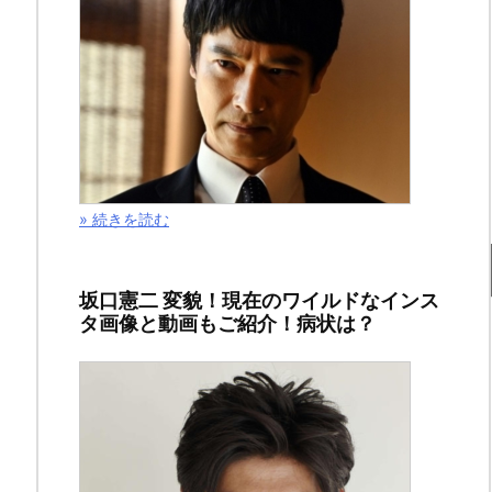
と
漫
画
の
ネ
» 続きを読む
タ
バ
坂口憲二 変貌！現在のワイルドなインス
タ画像と動画もご紹介！病状は？
レ
2
巻
＆