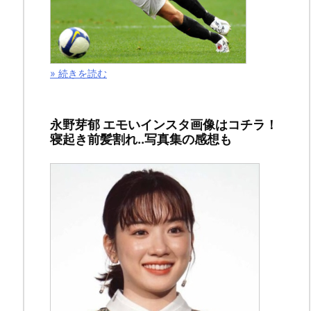
ン
ク
» 続きを読む
永野芽郁 エモいインスタ画像はコチラ！
寝起き前髪割れ..写真集の感想も
今
回
の