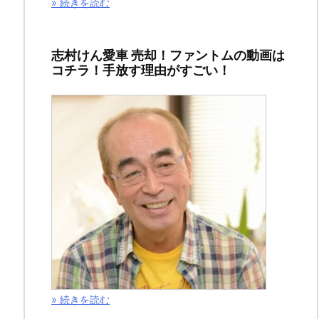
» 続きを読む
タ
バ
レ
志村けん愛車 売却！ファントムの動画は
コチラ！手放す理由がすごい！
と
感
想
を
お
届
け
い
た
し
ま
» 続きを読む
す！