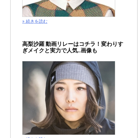
記
事
» 続きを読む
は
漫
画
高梨沙羅 動画リレーはコチラ！変わりす
「あ
ぎメイクと実力で人気..画像も
か
い
い
と」
第
２
巻
の
ネ