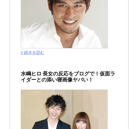
感
想！
気
ま
» 続きを読む
ず
い
水嶋ヒロ 長女の反応をブログで！仮面ラ
空
イダーとの添い寝画像ヤバい！
気
の
千
紘