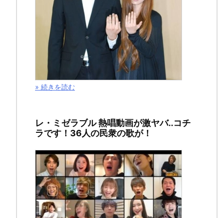
と
比
名
瀬
» 続きを読む
は…？！
レ・ミゼラブル 熱唱動画が激ヤバ..コチ
ラです！36人の民衆の歌が！
2019
年
1
月
19
日