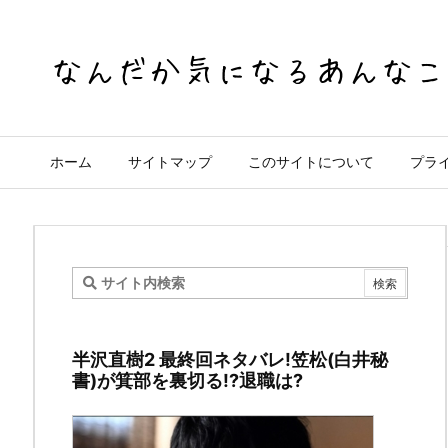
ホーム
サイトマップ
このサイトについて
プラ
あ
か
半沢直樹2 最終回ネタバレ!笠松(白井秘
い
書)が箕部を裏切る!?退職は?
い