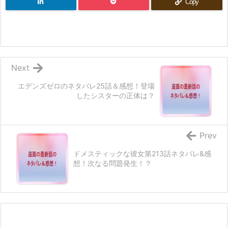
Copy
Next
エデンズゼロのネタバレ25話＆感想！登場
したシスターの正体は？
Prev
ドメスティックな彼女第213話ネタバレ&感
想！次なる問題発生！？