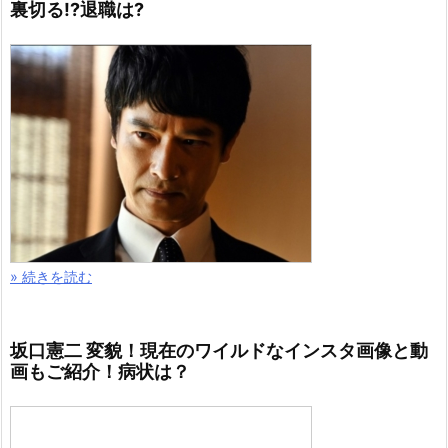
裏切る!?退職は?
» 続きを読む
坂口憲二 変貌！現在のワイルドなインスタ画像と動
画もご紹介！病状は？