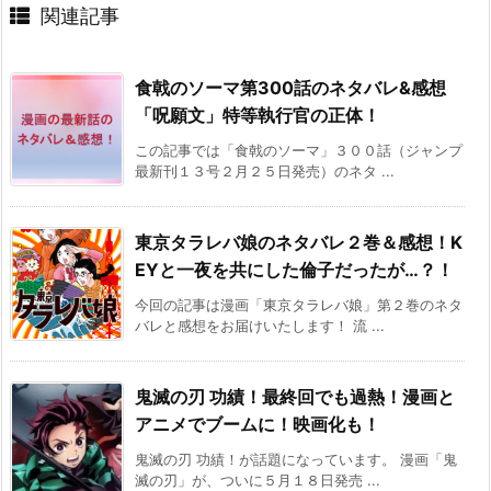
関連記事
食戟のソーマ第300話のネタバレ&感想
「呪願文」特等執行官の正体！
この記事では「食戟のソーマ」３００話（ジャンプ
最新刊１３号２月２５日発売）のネタ ...
東京タラレバ娘のネタバレ２巻＆感想！K
EYと一夜を共にした倫子だったが…？！
今回の記事は漫画「東京タラレバ娘」第２巻のネタ
バレと感想をお届けいたします！ 流 ...
鬼滅の刃 功績！最終回でも過熱！漫画と
アニメでブームに！映画化も！
鬼滅の刃 功績！が話題になっています。 漫画「鬼
滅の刃」が、ついに５月１８日発売 ...