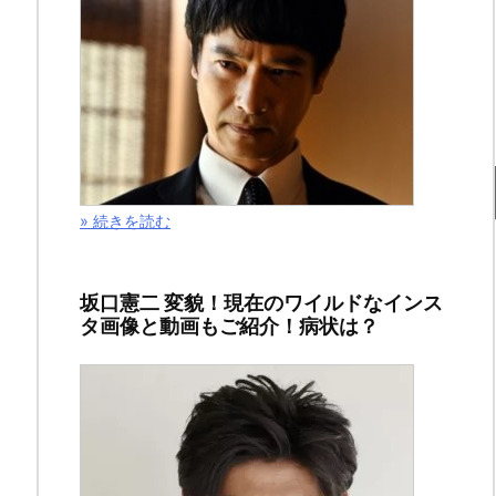
ゼ
ロ
の
ネ
タ
» 続きを読む
バ
レ
坂口憲二 変貌！現在のワイルドなインス
タ画像と動画もご紹介！病状は？
24
話
＆
感