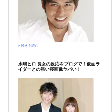
想！
時
喰
み
» 続きを読む
が
ギ
水嶋ヒロ 長女の反応をブログで！仮面ラ
ル
イダーとの添い寝画像ヤバい！
ス
ト
も
襲