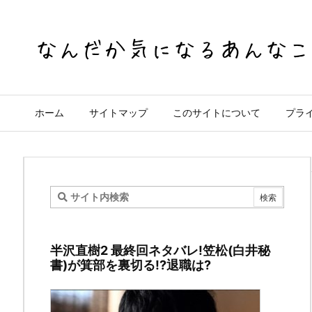
ホーム
サイトマップ
このサイトについて
プラ
エ
デ
半沢直樹2 最終回ネタバレ!笠松(白井秘
ン
書)が箕部を裏切る!?退職は?
ズ