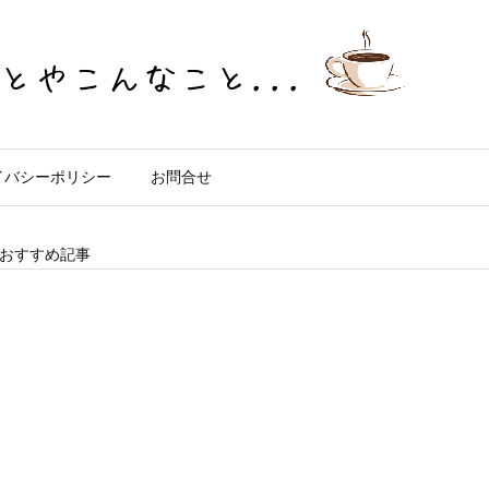
イバシーポリシー
お問合せ
おすすめ記事