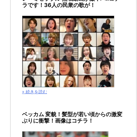
ラです！36人の民衆の歌が！
道
か
ら
樺
太
へ！！
» 続きを読む
2018
年
ベッカム 変貌！髪型が若い頃からの激変
12
ぶりに衝撃！画像はコチラ！
月
9