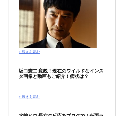
ン
カ
ム
イ
最
» 続きを読む
新
刊
坂口憲二 変貌！現在のワイルドなインス
タ画像と動画もご紹介！病状は？
15
巻
» 続きを読む
の
ネ
水嶋ヒロ 長女の反応をブログで！仮面ラ