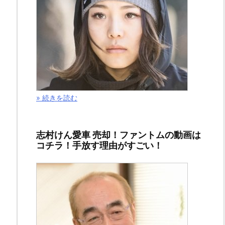
の
記
事
は
「ゴ
ー
» 続きを読む
ル
デ
ン
志村けん愛車 売却！ファントムの動画は
コチラ！手放す理由がすごい！
カ
ム
イ」
第
１
５