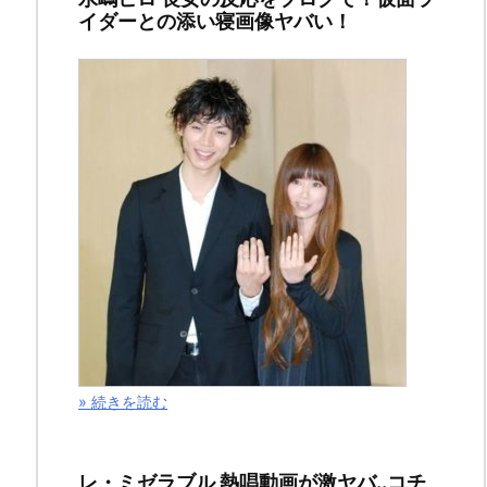
イダーとの添い寝画像ヤバい！
タ
バ
レ
＆
感
想！
舞
台
は
» 続きを読む
北
海
レ・ミゼラブル 熱唱動画が激ヤバ..コチ