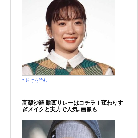
リ
ン
ク
» 続きを読む
高梨沙羅 動画リレーはコチラ！変わりす
ぎメイクと実力で人気..画像も
今
回