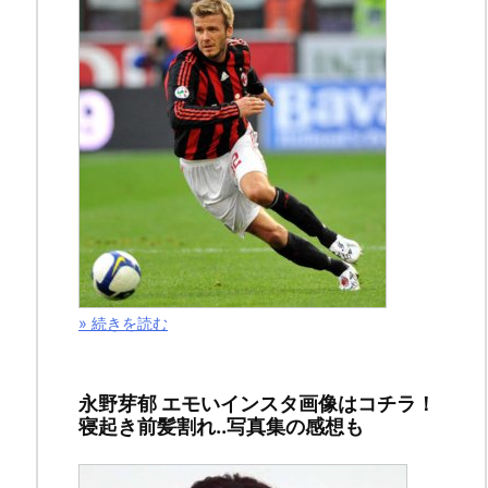
日
2019
年
3
月
7
日
» 続きを読む
ス
ポ
永野芽郁 エモいインスタ画像はコチラ！
ン
寝起き前髪割れ..写真集の感想も
サ
ー