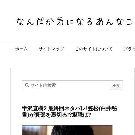
ホーム
サイトマップ
このサイトについて
プラ
ゴ
ー
半沢直樹2 最終回ネタバレ!笠松(白井秘
ル
書)が箕部を裏切る!?退職は?
デ