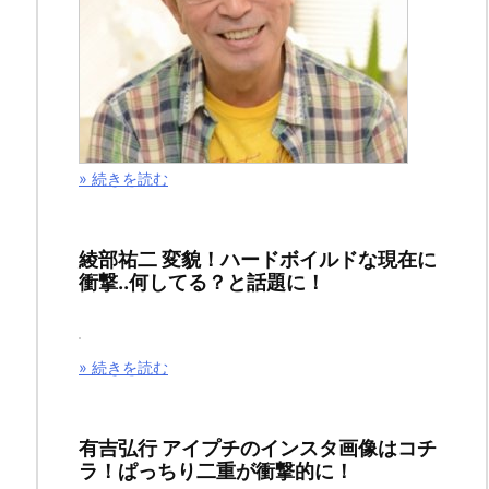
巻
の
ネ
タ
バ
» 続きを読む
レ
と
感
綾部祐二 変貌！ハードボイルドな現在に
衝撃..何してる？と話題に！
想
を
お
» 続きを読む
届
け
有吉弘行 アイプチのインスタ画像はコチ
い
ラ！ぱっちり二重が衝撃的に！
た