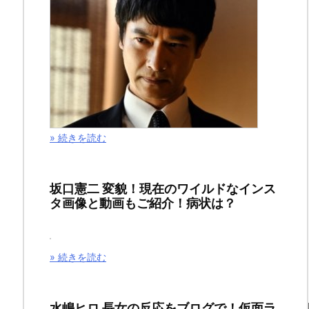
闘
士
星
矢
黄
» 続きを読む
金
ポ
坂口憲二 変貌！現在のワイルドなインス
タ画像と動画もご紹介！病状は？
ス
タ
» 続きを読む
ー
が
水嶋ヒロ 長女の反応をブログで！仮面ラ