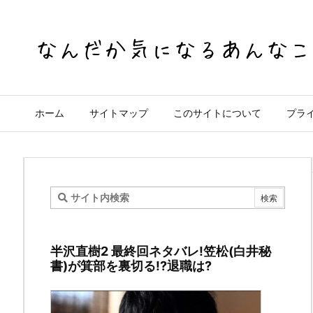
ホーム
サイトマップ
このサイトについて
プラ
映
画
半沢直樹2 最終回ネタバレ!笠松(白井秘
の
書)が箕部を裏切る!?退職は?
聖