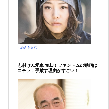
で
す。
ご
訪
問
い
た
» 続きを読む
だ
き
志村けん愛車 売却！ファントムの動画は
ま
コチラ！手放す理由がすごい！
し
て、
あ
り
が