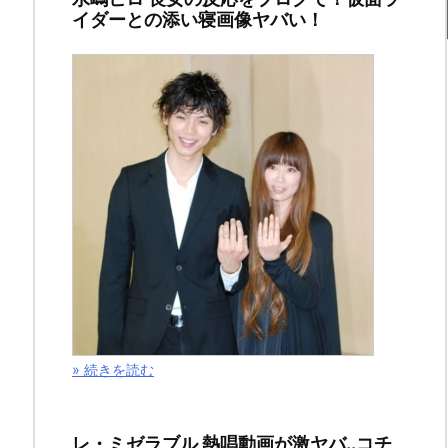
イダーとの添い寝画像ヤバい！
盗
難！？
画
像
は
こ
ち
ら！
» 続きを読む
2014
年
レ・ミゼラブル 熱唱動画が激ヤバ..コチ