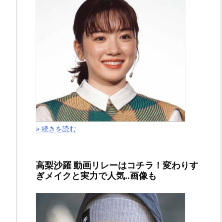
ど
う
も、
こ
ん
に
ち
はヽ
(^0^)
» 続きを読む
ノ、
ね
高梨沙羅 動画リレーはコチラ！変わりす
こ
ぎメイクと実力で人気..画像も
ま
り
も