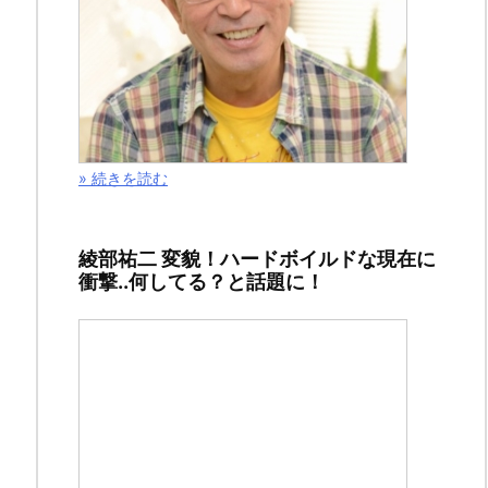
と
う
ご
ざ
い
ま
» 続きを読む
す
m(_
綾部祐二 変貌！ハードボイルドな現在に
_)m
衝撃..何してる？と話題に！
現
在、
一
世
を