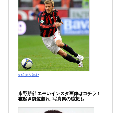
ン
サ
ー
リ
ン
ク
» 続きを読む
永野芽郁 エモいインスタ画像はコチラ！
寝起き前髪割れ..写真集の感想も