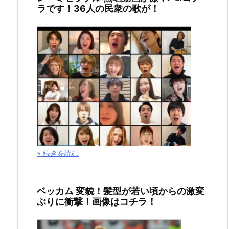
7
ラです！36人の民衆の歌が！
月
3
日
2014
年
11
月
28
日
» 続きを読む
ベッカム 変貌！髪型が若い頃からの激変
ス
ぶりに衝撃！画像はコチラ！
ポ