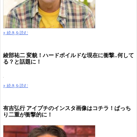
» 続きを読む
綾部祐二 変貌！ハードボイルドな現在に衝撃..何して
る？と話題に！
» 続きを読む
有吉弘行 アイプチのインスタ画像はコチラ！ぱっち
り二重が衝撃的に！