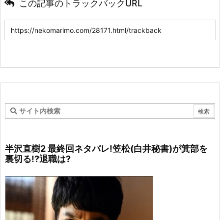
この記事のトラックバックURL
半沢直樹2 最終回ネタバレ!笠松(白井秘書)が箕部を
裏切る!?退職は?