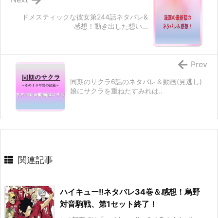
ドメスティックな彼女第244話ネタバレ&
感想！動き出した想い...
Prev
同期のサクラ6話のネタバレ＆動画(見逃し)
娘にサクラを重ねたすみれは..
関連記事
ハイキュー!!ネタバレ34巻＆感想！烏野
対音駒戦、第1セット終了！