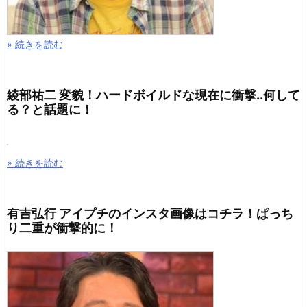
» 続きを読む
綾部祐二 変貌！ハードボイルドな現在に衝撃..何して
る？と話題に！
» 続きを読む
有吉弘行 アイプチのインスタ画像はコチラ！ぱっち
り二重が衝撃的に！