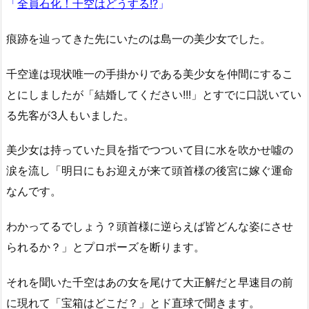
「
全員石化！千空はどうする!?
」
痕跡を辿ってきた先にいたのは島一の美少女でした。
千空達は現状唯一の手掛かりである美少女を仲間にするこ
とにしましたが「結婚してください!!!」とすでに口説いてい
る先客が3人もいました。
美少女は持っていた貝を指でつついて目に水を吹かせ噓の
涙を流し「明日にもお迎えが来て頭首様の後宮に嫁ぐ運命
なんです。
わかってるでしょう？頭首様に逆らえば皆どんな姿にさせ
られるか？」とプロポーズを断ります。
それを聞いた千空はあの女を尾けて大正解だと早速目の前
に現れて「宝箱はどこだ？」とド直球で聞きます。