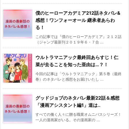
僕のヒーローアカデミア212話ネタバレ&
感想！ワンフォーオール 継承者あらわ
る！
この記事では『僕のヒーローアカデミア』２１２話
（ジャンプ最新刊２０１９年６・７合 ...
ウルトラマニアック最終回あらすじ！仁
菜が去ることを知った亜由は…？！
今回の記事は「ウルトラマニアック」第５巻（最終
巻）のネタバレと感想をお届けいたし ...
グッドジョブのネタバレ最新22話＆感想
「漫画アシスタント編1」道は..
すべての働く人々に贈る職業オムニバスシリーズ！
一人の漫画家がいる。その漫画家の ...