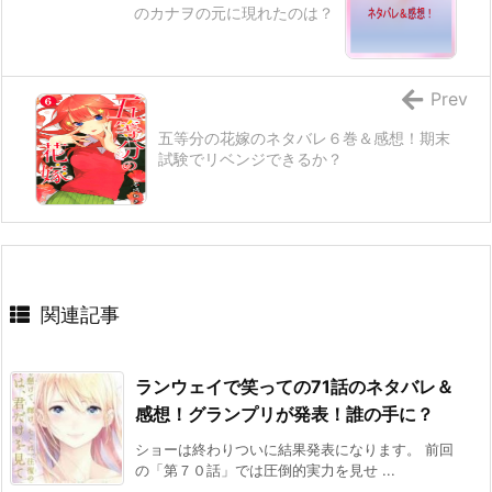
のカナヲの元に現れたのは？
Prev
五等分の花嫁のネタバレ６巻＆感想！期末
試験でリベンジできるか？
関連記事
ランウェイで笑っての71話のネタバレ＆
感想！グランプリが発表！誰の手に？
ショーは終わりついに結果発表になります。 前回
の「第７０話」では圧倒的実力を見せ ...