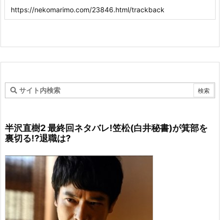
半沢直樹2 最終回ネタバレ!笠松(白井秘書)が箕部を
裏切る!?退職は?