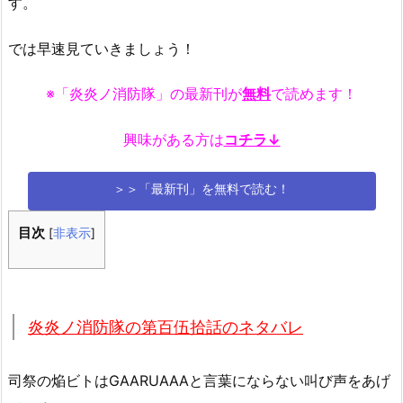
す。
では早速見ていきましょう！
※「炎炎ノ消防隊」の最新刊が
無料
で読めます！
興味がある方は
コチラ↓
＞＞「最新刊」を無料で読む！
目次
[
非表示
]
炎炎ノ消防隊の第百伍拾話のネタバレ
司祭の焔ビトはGAARUAAAと言葉にならない叫び声をあげ