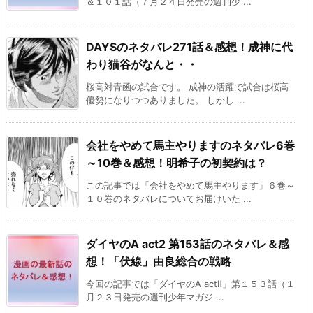
＆１０１話（７月２４日発売の週刊少 ...
DAYSのネタバレ271話＆感想！成神に代
わり猫谷がなんと・・
桜高対青函の試合です。 成神の活躍で試合は桜高
優勢になりつつありました。 しかし ...
会社をやめて馬主やりますのネタバレ6巻
～10巻＆感想！明希子の初契約は？
この記事では「会社をやめて馬主やります」６巻～
１０巻のネタバレについてお届けいた ...
ダイヤのA act2 第153話のネタバレ＆感
想！「伏線」由良総合の戦略
今回の記事では「ダイヤのA actⅡ」第１５３話（１
月２３日発売の週刊少年マガジ ...