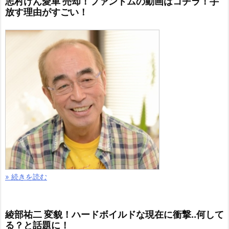
志村けん愛車 売却！ファントムの動画はコチラ！手
放す理由がすごい！
» 続きを読む
綾部祐二 変貌！ハードボイルドな現在に衝撃..何して
る？と話題に！