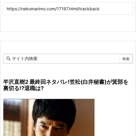
半沢直樹2 最終回ネタバレ!笠松(白井秘書)が箕部を
裏切る!?退職は?