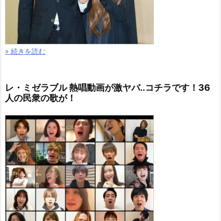
» 続きを読む
レ・ミゼラブル 熱唱動画が激ヤバ..コチラです！36
人の民衆の歌が！