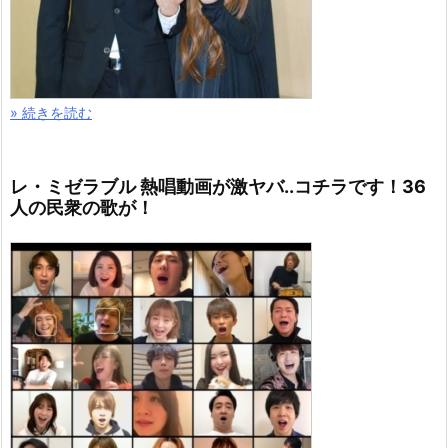
» 続きを読む
レ・ミゼラブル 熱唱動画が激ヤバ..コチラです！36
人の民衆の歌が！