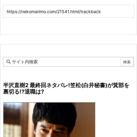
半沢直樹2 最終回ネタバレ!笠松(白井秘書)が箕部を
裏切る!?退職は?