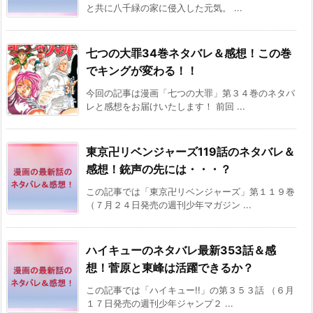
と共に八千緑の家に侵入した元気。 ...
七つの大罪34巻ネタバレ＆感想！この巻
でキングが変わる！！
今回の記事は漫画「七つの大罪」第３４巻のネタバ
レと感想をお届けいたします！ 前回 ...
東京卍リベンジャーズ119話のネタバレ＆
感想！銃声の先には・・・？
この記事では「東京卍リベンジャーズ」第１１９巻
（７月２４日発売の週刊少年マガジン ...
ハイキューのネタバレ最新353話＆感
想！菅原と東峰は活躍できるか？
この記事では「ハイキュー!!」の第３５３話 （６月
１７日発売の週刊少年ジャンプ２ ...