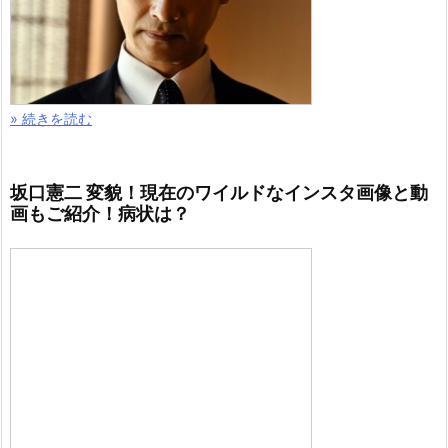
» 続きを読む
坂口憲二 変貌！現在のワイルドなインスタ画像と動
画もご紹介！病状は？