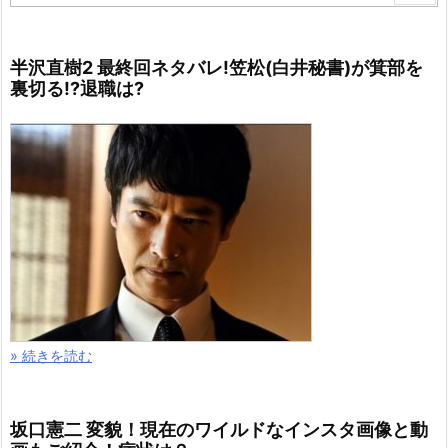
半沢直樹2 最終回ネタバレ!笠松(白井秘書)が箕部を
裏切る!?退職は?
» 続きを読む
坂口憲二 変貌！現在のワイルドなインスタ画像と動