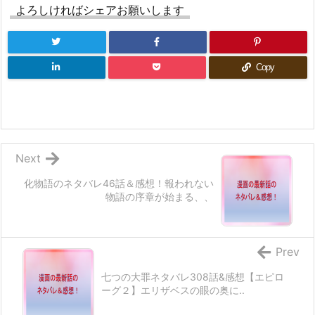
よろしければシェアお願いします
Copy
Next
化物語のネタバレ46話＆感想！報われない
物語の序章が始まる、、
Prev
七つの大罪ネタバレ308話&感想【エピロ
ーグ２】エリザベスの眼の奥に..