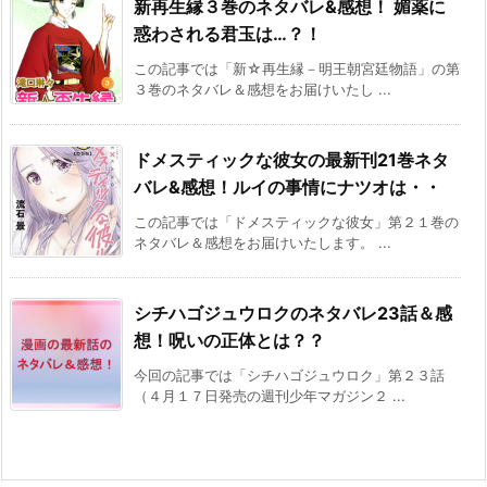
新再生縁３巻のネタバレ&感想！ 媚薬に
惑わされる君玉は…？！
この記事では「新☆再生縁－明王朝宮廷物語」の第
３巻のネタバレ＆感想をお届けいたし ...
ドメスティックな彼女の最新刊21巻ネタ
バレ&感想！ルイの事情にナツオは・・
この記事では「ドメスティックな彼女」第２１巻の
ネタバレ＆感想をお届けいたします。 ...
シチハゴジュウロクのネタバレ23話＆感
想！呪いの正体とは？？
今回の記事では「シチハゴジュウロク」第２３話
（４月１７日発売の週刊少年マガジン２ ...