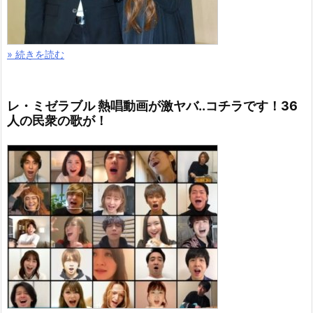
» 続きを読む
レ・ミゼラブル 熱唱動画が激ヤバ..コチラです！36
人の民衆の歌が！