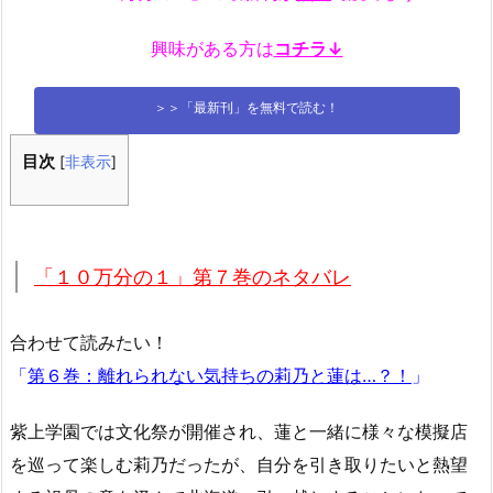
興味がある方は
コチラ↓
＞＞「最新刊」を無料で読む！
目次
[
非表示
]
「１０万分の１」第７巻のネタバレ
合わせて読みたい！
「
第６巻：離れられない気持ちの莉乃と蓮は…？！
」
紫上学園では文化祭が開催され、蓮と一緒に様々な模擬店
を巡って楽しむ莉乃だったが、自分を引き取りたいと熱望