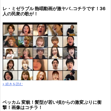
レ・ミゼラブル 熱唱動画が激ヤバ..コチラです！36
人の民衆の歌が！
» 続きを読む
ベッカム 変貌！髪型が若い頃からの激変ぶりに衝
撃！画像はコチラ！