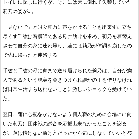
トイレに探しに行くが、そこには床に倒れて失禁していた
莉乃の姿が…。
「見ないで」と叫ぶ莉乃に声をかけることも出来ずに立ち
尽くす千紘は看護師である母に助けを求め、莉乃を着替え
させて自分の家に連れ帰り、蓮には莉乃が体調を崩したの
で先に帰ったと連絡する。
千紘と千紘の母に家まで送り届けられた莉乃は、自分が病
人であるという現実を突きつけられ誰かの手を借りなけれ
ば日常生活すら送れないことに激しいショックを受けてい
た。
翌日、蓮に心配をかけないよう個人戦のために会場に出向
いた莉乃は団体戦の試合を応援出来なかったことを謝る
が、蓮は情けない負け方だったから気にしなくていいと答