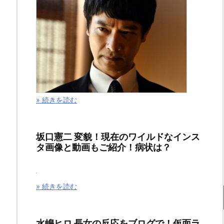
か
「精
霊
の
守
» 続きを読む
り
人」
坂口憲二 変貌！現在のワイルドなインス
タ画像と動画もご紹介！病状は？
で
女
» 続きを読む
用
心
水嶋ヒロ 長女の反応をブログで！仮面ラ