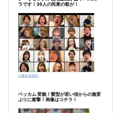
ラです！36人の民衆の歌が！
♪
2014
年
7
月
28
日
» 続きを読む
2015
年
2
ベッカム 変貌！髪型が若い頃からの激変
月
ぶりに衝撃！画像はコチラ！
20
日