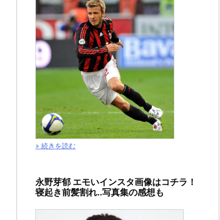
ス
ポ
ン
サ
ー
リ
ン
» 続きを読む
ク
永野芽郁 エモいインスタ画像はコチラ！
寝起き前髪割れ..写真集の感想も