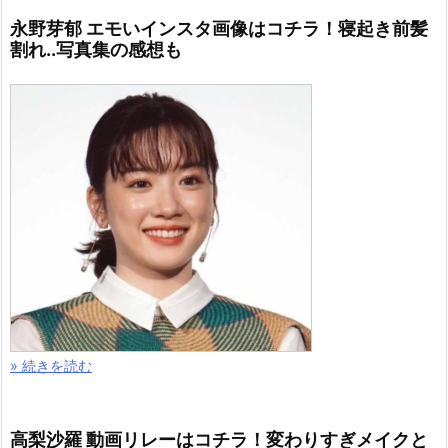
永野芽郁 エモいインスタ画像はコチラ！寝起き前髪
割れ..写真集の感想も
» 続きを読む
高梨沙羅 動画リレーはコチラ！変わりすぎメイクと