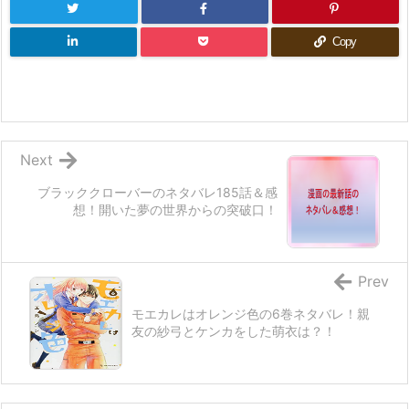
Copy
Next
ブラッククローバーのネタバレ185話＆感
想！開いた夢の世界からの突破口！
Prev
モエカレはオレンジ色の6巻ネタバレ！親
友の紗弓とケンカをした萌衣は？！