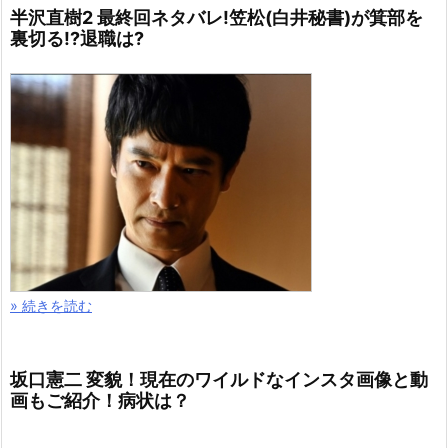
半沢直樹2 最終回ネタバレ!笠松(白井秘書)が箕部を
裏切る!?退職は?
» 続きを読む
坂口憲二 変貌！現在のワイルドなインスタ画像と動
画もご紹介！病状は？