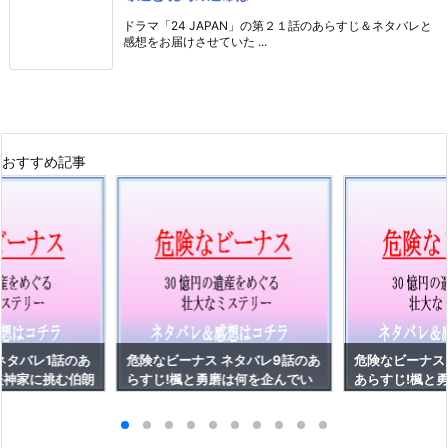
ドラマ「24 JAPAN」の第２１話のあらすじ＆ネタバレと
感想をお届けさせていた ...
おすすめ記事
ネタバレ1話のあ
危険なビーナス ネタバレ9話のあ
危険なビーナス
矢神家に挑む伯朗
らすじ!楓と勇磨は何を企んでい
あらすじ!楓と
る！？
いる！？