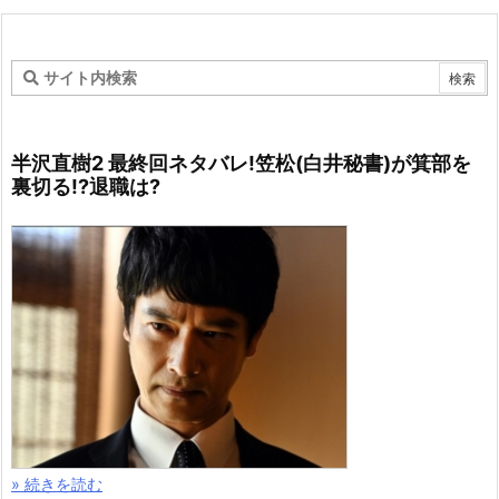
半沢直樹2 最終回ネタバレ!笠松(白井秘書)が箕部を
裏切る!?退職は?
» 続きを読む