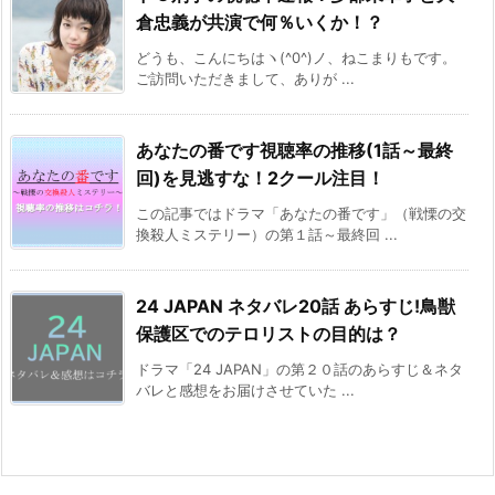
倉忠義が共演で何％いくか！？
どうも、こんにちはヽ(^0^)ノ、ねこまりもです。
ご訪問いただきまして、ありが ...
あなたの番です視聴率の推移(1話～最終
回)を見逃すな！2クール注目！
この記事ではドラマ「あなたの番です」（戦慄の交
換殺人ミステリー）の第１話～最終回 ...
24 JAPAN ネタバレ20話 あらすじ!鳥獣
保護区でのテロリストの目的は？
ドラマ「24 JAPAN」の第２０話のあらすじ＆ネタ
バレと感想をお届けさせていた ...