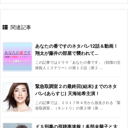
関連記事
あなたの番ですのネタバレ12話＆動画！
翔太が藤井の部屋で襲われて…
この記事ではドラマ「あなたの番です」（戦慄の交
換殺人ミステリー）の第１２話（第２ ...
緊急取調室２の最終回(結末)までのネタ
バレ(あらすじ) 天海祐希主演！
この記事では、２０１７年４月から放送される「緊
急取調室」（キントリ）の第２弾（第 ...
ドＳ刑事の視聴率速報！多部未華子と大