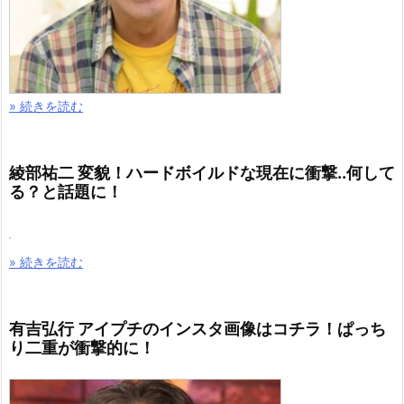
» 続きを読む
綾部祐二 変貌！ハードボイルドな現在に衝撃..何して
る？と話題に！
» 続きを読む
有吉弘行 アイプチのインスタ画像はコチラ！ぱっち
り二重が衝撃的に！