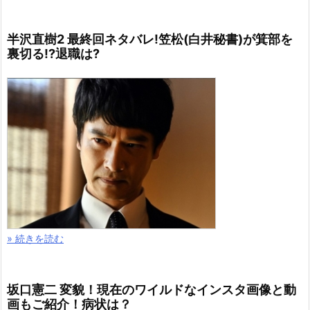
半沢直樹2 最終回ネタバレ!笠松(白井秘書)が箕部を
裏切る!?退職は?
» 続きを読む
坂口憲二 変貌！現在のワイルドなインスタ画像と動
画もご紹介！病状は？