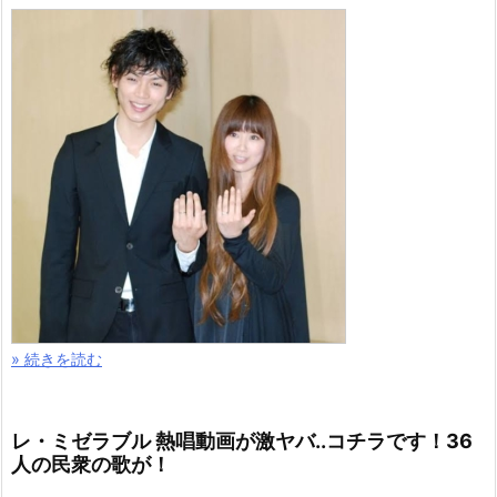
» 続きを読む
レ・ミゼラブル 熱唱動画が激ヤバ..コチラです！36
人の民衆の歌が！