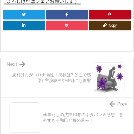
よろしければシェアお願いします
Copy
Next
志村けんがコロナ陽性！病状は? どこで感
染? 主演映画や番組にも影響
Prev
執事たちの沈黙10巻のネタバレ＆感想！意
外すぎる和巳と椿の過去！