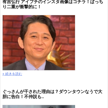
有吉弘行 アイプチのインスタ画像はコチラ！ぱっち
り二重が衝撃的に！
» 続きを読む
ぐっさんが干された理由は？ダウンタウンなうで大
胆に告白！不仲説も..