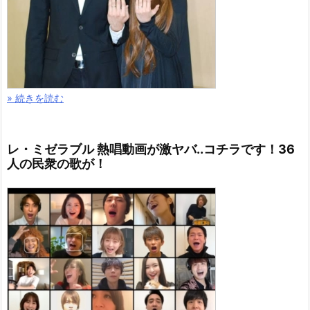
» 続きを読む
レ・ミゼラブル 熱唱動画が激ヤバ..コチラです！36
人の民衆の歌が！