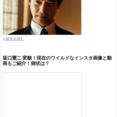
» 続きを読む
坂口憲二 変貌！現在のワイルドなインスタ画像と動
画もご紹介！病状は？