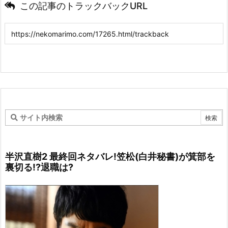
この記事のトラックバックURL
半沢直樹2 最終回ネタバレ!笠松(白井秘書)が箕部を
裏切る!?退職は?