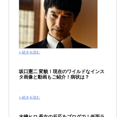
で
火
球
が！
長
» 続きを読む
崎
で
坂口憲二 変貌！現在のワイルドなインス
タ画像と動画もご紹介！病状は？
も！
動
» 続きを読む
画
で
水嶋ヒロ 長女の反応をブログで！仮面ラ