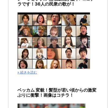
ラです！36人の民衆の歌が！
な
る！
2014
年
5
月
2
日
» 続きを読む
2017
ベッカム 変貌！髪型が若い頃からの激変
年
ぶりに衝撃！画像はコチラ！
7
月