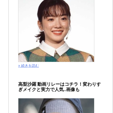
» 続きを読む
高梨沙羅 動画リレーはコチラ！変わりす
ぎメイクと実力で人気..画像も