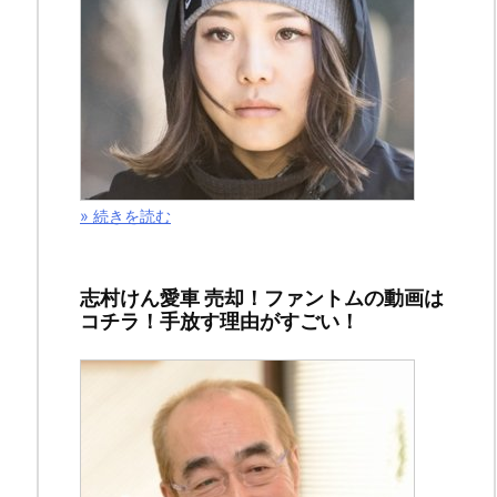
ど
う
も、
» 続きを読む
こ
ん
に
志村けん愛車 売却！ファントムの動画は
コチラ！手放す理由がすごい！
ち
は。
ね
こ
ま
り