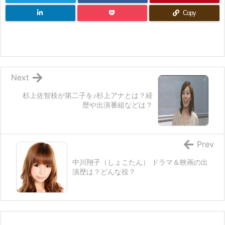
Copy
Next
杉上佐智枝が第二子を♪杉上アナとは？経
歴や出演番組などは？
Prev
中川翔子（しょこたん） ドラマ＆映画の出
演歴は？どんな役？