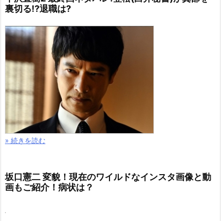
裏切る!?退職は?
» 続きを読む
坂口憲二 変貌！現在のワイルドなインスタ画像と動
画もご紹介！病状は？