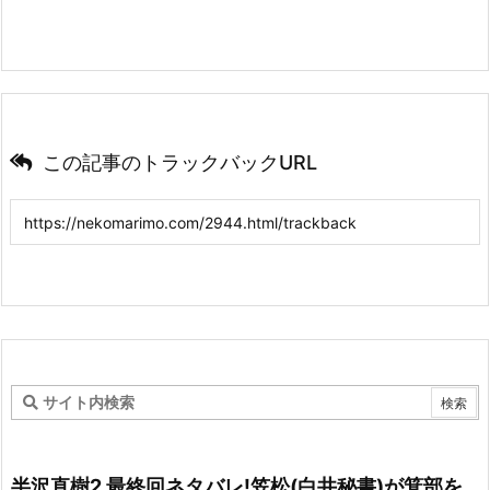
この記事のトラックバックURL
半沢直樹2 最終回ネタバレ!笠松(白井秘書)が箕部を