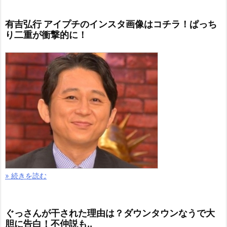
有吉弘行 アイプチのインスタ画像はコチラ！ぱっち
り二重が衝撃的に！
» 続きを読む
ぐっさんが干された理由は？ダウンタウンなうで大
胆に告白！不仲説も..