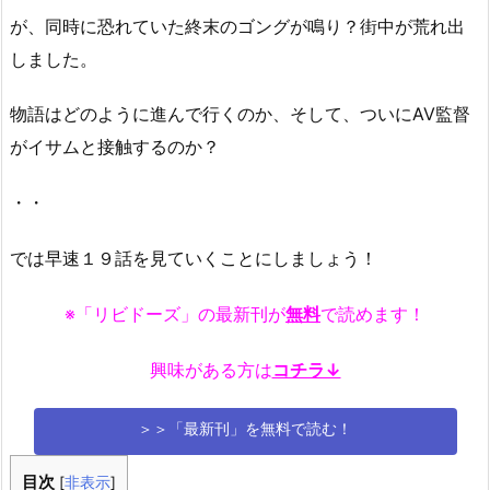
が、同時に恐れていた終末のゴングが鳴り？街中が荒れ出
しました。
物語はどのように進んで行くのか、そして、ついにAV監督
がイサムと接触するのか？
・・
では早速１９話を見ていくことにしましょう！
※「リビドーズ」の最新刊が
無料
で読めます！
興味がある方は
コチラ↓
＞＞「最新刊」を無料で読む！
目次
[
非表示
]