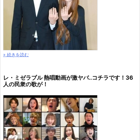
» 続きを読む
レ・ミゼラブル 熱唱動画が激ヤバ..コチラです！36
人の民衆の歌が！