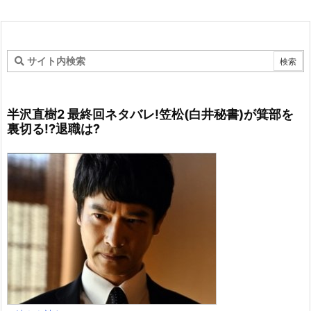
半沢直樹2 最終回ネタバレ!笠松(白井秘書)が箕部を
裏切る!?退職は?