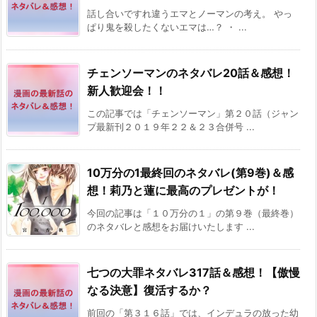
話し合いですれ違うエマとノーマンの考え。 やっ
ぱり鬼を殺したくないエマは…？ ・ ...
チェンソーマンのネタバレ20話＆感想！
新人歓迎会！！
この記事では「チェンソーマン」第２０話（ジャン
プ最新刊２０１９年２２＆２３合併号 ...
10万分の1最終回のネタバレ(第9巻)＆感
想！莉乃と蓮に最高のプレゼントが！
今回の記事は「１０万分の１」の第９巻（最終巻）
のネタバレと感想をお届けいたします ...
七つの大罪ネタバレ317話＆感想！【傲慢
なる決意】復活するか？
前回の「第３１６話」では、インデュラの放った幼