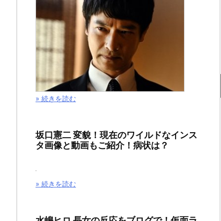
ン
カ
ム
イ
の
» 続きを読む
ネ
タ
坂口憲二 変貌！現在のワイルドなインス
タ画像と動画もご紹介！病状は？
バ
レ
» 続きを読む
最
新
水嶋ヒロ 長女の反応をブログで！仮面ラ