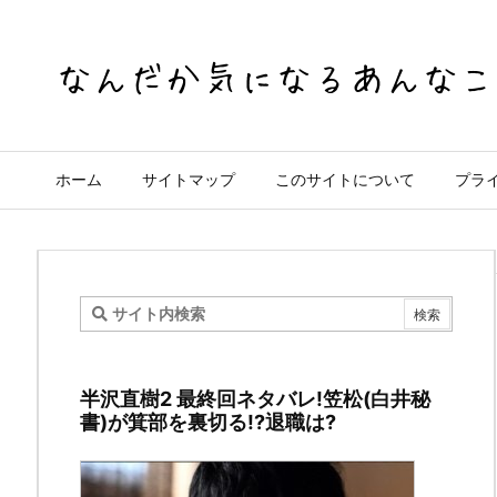
ホーム
サイトマップ
このサイトについて
プラ
ゴ
ー
半沢直樹2 最終回ネタバレ!笠松(白井秘
ル
書)が箕部を裏切る!?退職は?
デ