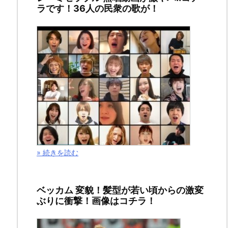
ラです！36人の民衆の歌が！
ソ
フ
ィ
ア
は・・
2018
» 続きを読む
年
11
ベッカム 変貌！髪型が若い頃からの激変
月
ぶりに衝撃！画像はコチラ！
19
日