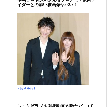
イダーとの添い寝画像ヤバい！
第
179
話
＆
感
想!
命
を
奪
» 続きを読む
っ
た
レ・ミゼラブル 熱唱動画が激ヤバ..コチ