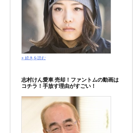
記
事
は、
ゴ
ー
ル
デ
» 続きを読む
ン
カ
志村けん愛車 売却！ファントムの動画は
ム
コチラ！手放す理由がすごい！
イ
の
最
新
話