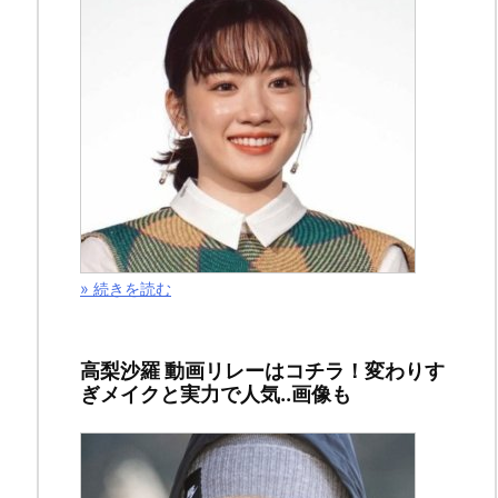
ン
ク
» 続きを読む
高梨沙羅 動画リレーはコチラ！変わりす
ぎメイクと実力で人気..画像も
今
回
の