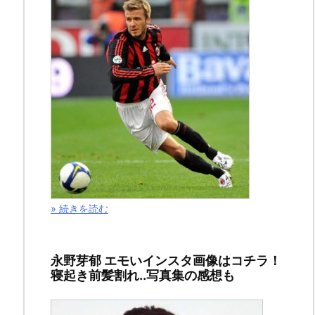
2019
年
3
月
7
日
ス
» 続きを読む
ポ
ン
サ
永野芽郁 エモいインスタ画像はコチラ！
寝起き前髪割れ..写真集の感想も
ー
リ