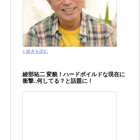
１
７
９
話
（１
１
» 続きを読む
月
８
綾部祐二 変貌！ハードボイルドな現在に
日
衝撃..何してる？と話題に！
発
売
の
ヤ
ン
グ