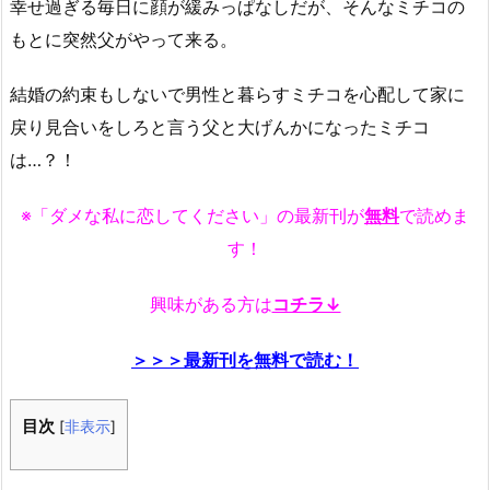
幸せ過ぎる毎日に顔が緩みっぱなしだが、そんなミチコの
もとに突然父がやって来る。
結婚の約束もしないで男性と暮らすミチコを心配して家に
戻り見合いをしろと言う父と大げんかになったミチコ
は…？！
※「ダメな私に恋してください」の最新刊が
無料
で読めま
す！
興味がある方は
コチラ↓
＞＞＞最新刊を無料で読む！
目次
[
非表示
]