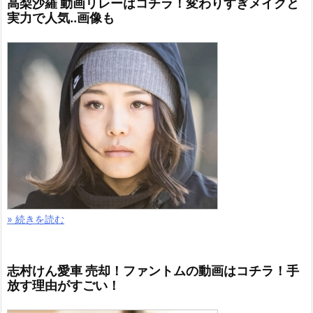
高梨沙羅 動画リレーはコチラ！変わりすぎメイクと
実力で人気..画像も
» 続きを読む
志村けん愛車 売却！ファントムの動画はコチラ！手
放す理由がすごい！