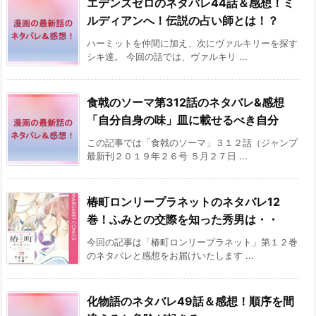
エデンズゼロのネタバレ44話＆感想！ミ
ルディアンへ！伝説の占い師とは！？
ハーミットを仲間に加え、次にヴァルキリーを探す
シキ達。 今回の話では、ヴァルキリ ...
食戟のソーマ第312話のネタバレ&感想
「自分自身の味」皿に載せるべき自分
この記事では「食戟のソーマ」３１２話（ジャンプ
最新刊２０１９年２６号 ５月２７日 ...
椿町ロンリープラネットのネタバレ12
巻！ふみとの交際を知った秀男は・・
今回の記事は「椿町ロンリープラネット」第１２巻
のネタバレと感想をお届けいたします ...
化物語のネタバレ49話＆感想！順序を間