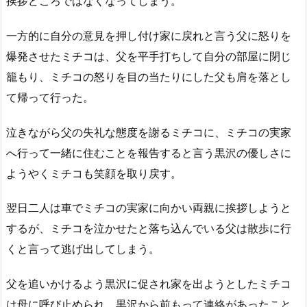
挨拶どころではなくなってしまう。
一方的に自分の意見を押し付け家に戻れと言う父に怒りを
爆発させたミチコは、父を平手打ちして自分の部屋に閉じ
籠もり、ミチコの怒りを目の当たりにした父も肩を落とし
て帰って行った。
泣きながら父の失礼な態度を謝るミチコに、ミチコの実家
へ行って一緒に住むことを報告すると言う黒沢の優しさに
ようやくミチコも笑顔を取り戻す。
翌日二人は車でミチコの実家に向かい両親に挨拶しようと
するが、ミチコを泣かせたと落ち込んでいる父は散歩に行
くと言って逃げ出してしまう。
父を追いかけるよう黒沢に促され家を出ようとしたミチコ
は母に呼び止められ、黒沢から前もって連絡があったこと