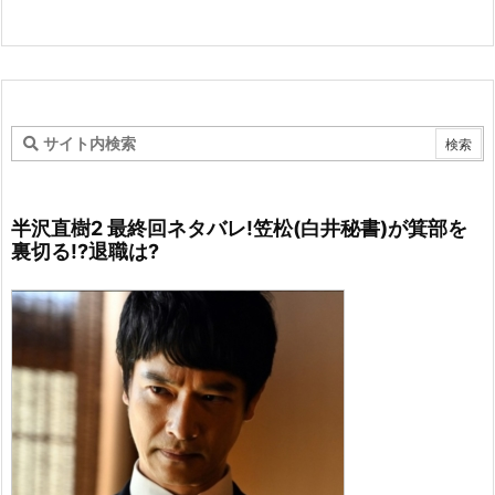
半沢直樹2 最終回ネタバレ!笠松(白井秘書)が箕部を
裏切る!?退職は?