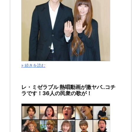
想！
コ
ン
ク
ー
ル
» 続きを読む
開
幕！
レ・ミゼラブル 熱唱動画が激ヤバ..コチ
ラです！36人の民衆の歌が！
し
か
し、