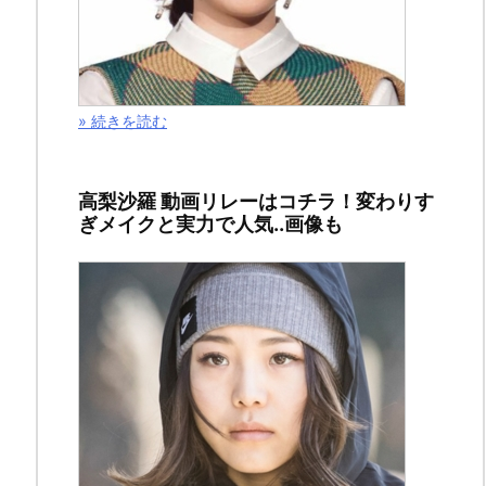
レ・
感
想
を
» 続きを読む
お
届
け
高梨沙羅 動画リレーはコチラ！変わりす
い
ぎメイクと実力で人気..画像も
た
し
ま
す。
前
回
の
１
０
巻