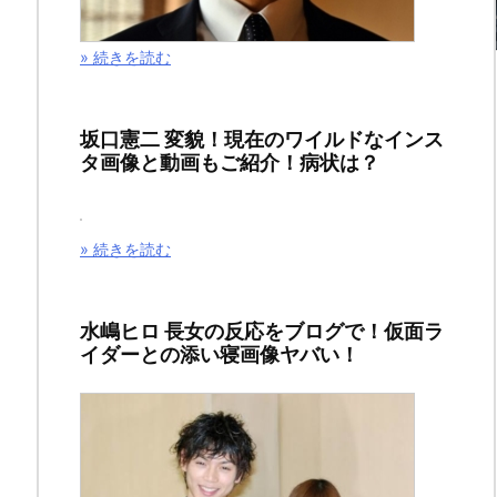
四月は君の嘘のネタバレ11巻(最終回)＆感想！コンクール開幕！しかし、
タ
» 続きを読む
バ
レ
坂口憲二 変貌！現在のワイルドなインス
タ画像と動画もご紹介！病状は？
11
巻
» 続きを読む
(最
終
水嶋ヒロ 長女の反応をブログで！仮面ラ
イダーとの添い寝画像ヤバい！
回)
＆
感