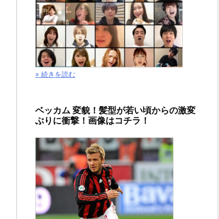
公
生
は..
» 続きを読む
2019
年
6
ベッカム 変貌！髪型が若い頃からの激変
月
ぶりに衝撃！画像はコチラ！
15
日
月刊少年マガジン
,
漫
画・
コミ
ック
こ