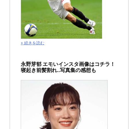
の
記
事
で
は
「四
» 続きを読む
月
は
君
永野芽郁 エモいインスタ画像はコチラ！
の
寝起き前髪割れ..写真集の感想も
嘘」
１
１
巻
の
ネ
タ
バ