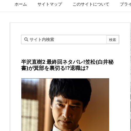
ホーム
サイトマップ
このサイトについて
プラ
四
月
半沢直樹2 最終回ネタバレ!笠松(白井秘
は
書)が箕部を裏切る!?退職は?
君
の
嘘
の
ネ