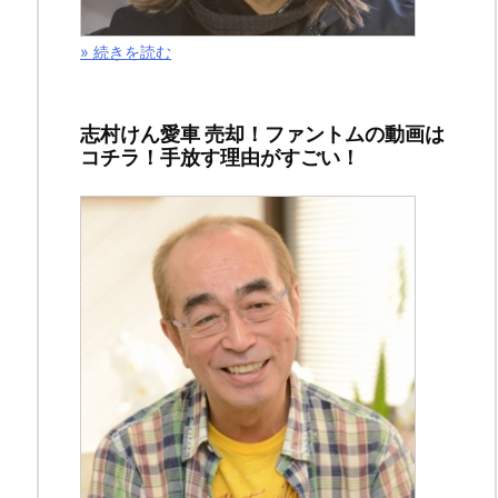
で
» 続きを読む
は
病
気
志村けん愛車 売却！ファントムの動画は
の
コチラ！手放す理由がすごい！
か
を
り
は
公
生
と
ヴ
ァ
イ
オ
リ