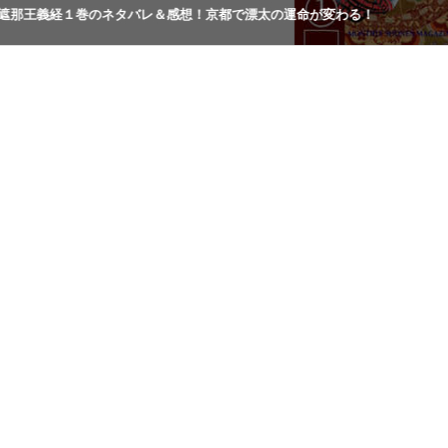
遮那王義経１巻のネタバレ＆感想！京都で漂太の運命が変わる！