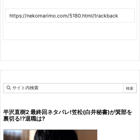
半沢直樹2 最終回ネタバレ!笠松(白井秘書)が箕部を
裏切る!?退職は?