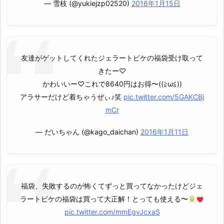
— 雪枝 (@yukiejzp02520)
2016年1月15日
友達がゲットしてくれたジェラートピケの福袋受け取って
きたー♡
かわいいー♡これで8640円はお得〜((≧ω≦))
アラサーだけど着ちゃうぜぃ♪笑
pic.twitter.com/5GAKCBj
mCr
— だいちゃん (@kago_daichan)
2016年1月11日
福袋、失敗するのが怖くてずっと買ってなかったけどジェ
ラートピケの福袋は買って大正解！とっても使える〜
pic.twitter.com/mmEgvJcxaS