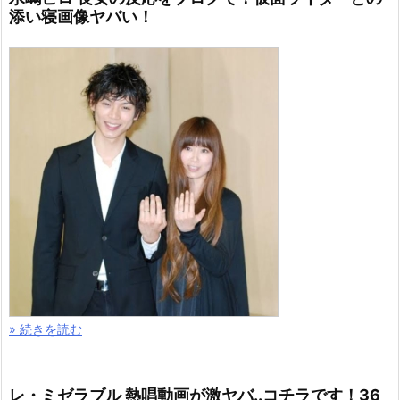
添い寝画像ヤバい！
» 続きを読む
レ・ミゼラブル 熱唱動画が激ヤバ..コチラです！36