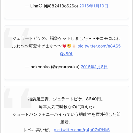
— Lina♡ (@882418o626o)
2016年1月10日
ジェラートピケの、福袋ゲットしました〜〜モコモコふわ
ふわ〜〜可愛すぎます〜〜
pic.twitter.com/e8AS5
Qv80L
— nokonoko (@gorurasuku)
2016年1月8日
福袋第三弾。ジェラートピケ、8640円。
毎年人気で瞬殺なのに買えた♪
ショートパンツ＋ニーハイっていう機能性を度外視した部
屋着。
レベル高いぜ。
pic.twitter.com/g4p07aRHk5