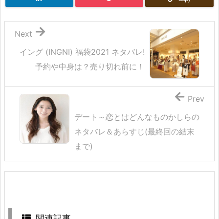
Next
イング (INGNI) 福袋2021 ネタバレ!
予約や中身は？売り切れ前に！
Prev
デート～恋とはどんなものかしらの
ネタバレ＆あらすじ(最終回の結末
まで)
関連記事