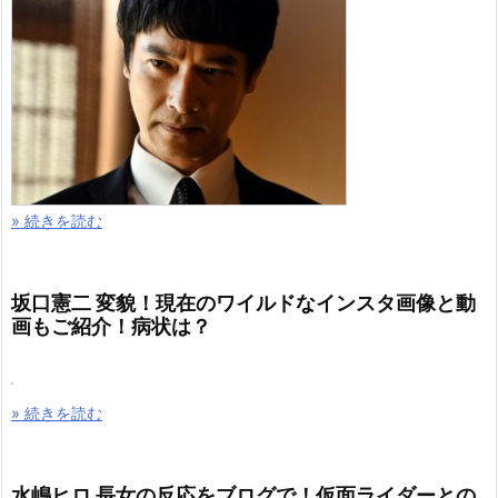
» 続きを読む
坂口憲二 変貌！現在のワイルドなインスタ画像と動
画もご紹介！病状は？
» 続きを読む
水嶋ヒロ 長女の反応をブログで！仮面ライダーとの