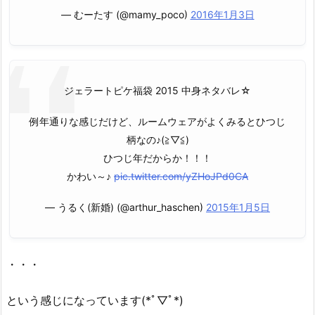
— むーたす (@mamy_poco)
2016年1月3日
ジェラートピケ福袋 2015 中身ネタバレ☆
例年通りな感じだけど、ルームウェアがよくみるとひつじ
柄なの♪(≧▽≦)
ひつじ年だからか！！！
かわい～♪
pic.twitter.com/yZHoJPd0CA
— うるく(新婚) (@arthur_haschen)
2015年1月5日
・・・
という感じになっています(*ﾟ▽ﾟ*)