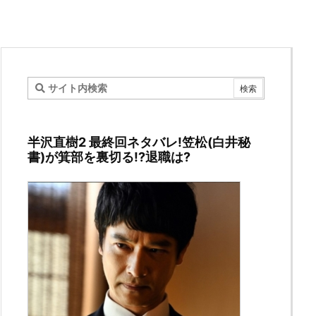
半沢直樹2 最終回ネタバレ!笠松(白井秘
書)が箕部を裏切る!?退職は?