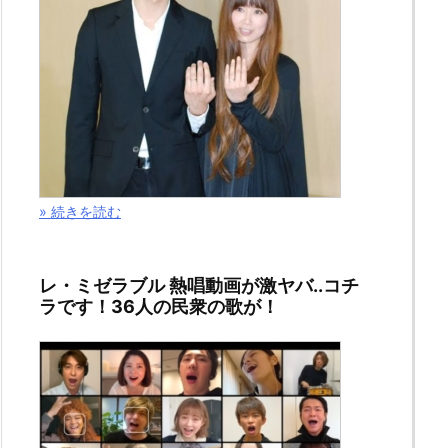
» 続きを読む
レ・ミゼラブル 熱唱動画が激ヤバ..コチ
ラです！36人の民衆の歌が！