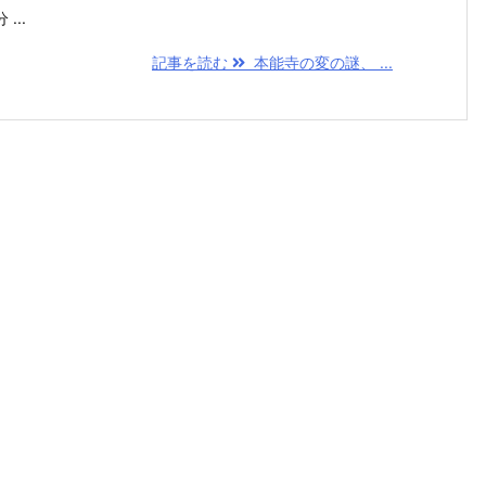
...
記事を読む
本能寺の変の謎、 ...