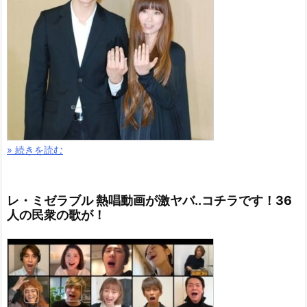
» 続きを読む
レ・ミゼラブル 熱唱動画が激ヤバ..コチラです！36
人の民衆の歌が！