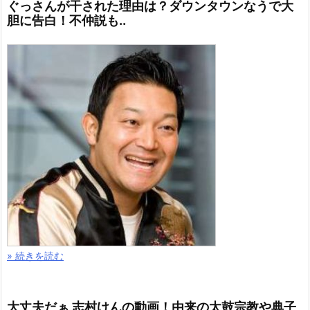
ぐっさんが干された理由は？ダウンタウンなうで大
胆に告白！不仲説も..
» 続きを読む
大丈夫だぁ 志村けんの動画！由来の太鼓宗教や典子