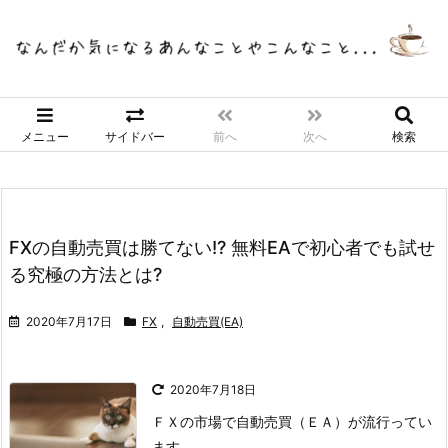
メニュー
サイドバー
前へ
次へ
検索
FXの自動売買は勝てない!? 無料EAで初心者でも試せ
る究極の方法とは?
2020年7月17日
FX
,
自動売買(EA)
2020年7月18日
ＦＸの市場で自動売買（ＥＡ）が流行ってい
ます。