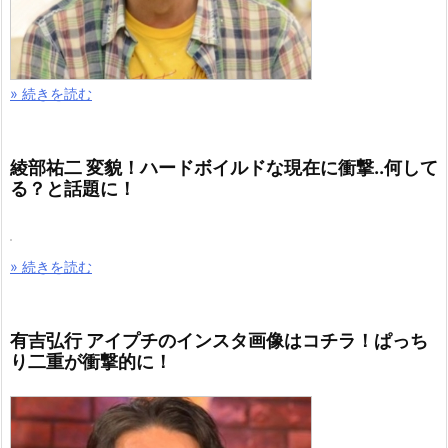
» 続きを読む
綾部祐二 変貌！ハードボイルドな現在に衝撃..何して
る？と話題に！
» 続きを読む
有吉弘行 アイプチのインスタ画像はコチラ！ぱっち
り二重が衝撃的に！