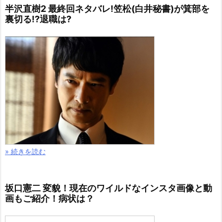
半沢直樹2 最終回ネタバレ!笠松(白井秘書)が箕部を
裏切る!?退職は?
» 続きを読む
坂口憲二 変貌！現在のワイルドなインスタ画像と動
画もご紹介！病状は？