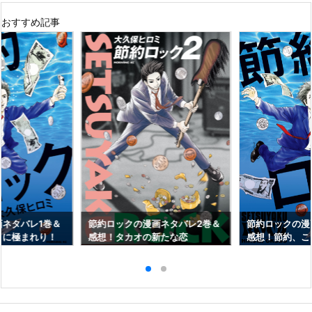
おすすめ記事
ネタバレ1巻＆
節約ロックの漫画ネタバレ2巻＆
節約ロックの漫
こに極まれり！
感想！タカオの新たな恋
感想！節約、こ