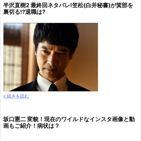
半沢直樹2 最終回ネタバレ!笠松(白井秘書)が箕部を
裏切る!?退職は?
» 続きを読む
坂口憲二 変貌！現在のワイルドなインスタ画像と動
画もご紹介！病状は？